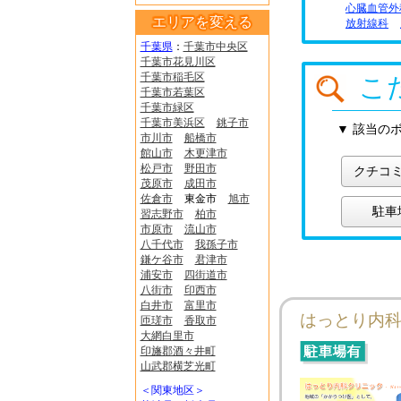
心臓血管外
エリアを変える
放射線科
千葉県
：
千葉市中央区
千葉市花見川区
千葉市稲毛区
こ
千葉市若葉区
千葉市緑区
千葉市美浜区
銚子市
▼ 該当の
市川市
船橋市
館山市
木更津市
松戸市
野田市
クチコ
茂原市
成田市
佐倉市
東金市
旭市
駐車
習志野市
柏市
市原市
流山市
八千代市
我孫子市
鎌ケ谷市
君津市
浦安市
四街道市
八街市
印西市
白井市
富里市
はっとり内
匝瑳市
香取市
大網白里市
印旛郡酒々井町
山武郡横芝光町
＜関東地区＞