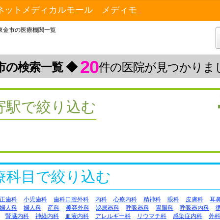
ネットメディカルモール メディモ
東金市の医療機関一覧
20
市の検索一覧 ◆
件の医院が見つかりま
寄駅で絞り込む
療科目で絞り込む
正歯科
小児歯科
歯科口腔外科
内科
心療内科
精神科
眼科
皮膚科
耳
婦人科
婦人科
産科
美容外科
泌尿器科
呼吸器科
胃腸科
呼吸器内科
腎臓内科
神経内科
血液内科
アレルギー科
リウマチ科
感染症内科
外