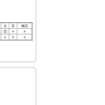
土
日
祝日
①
×
×
×
×
×