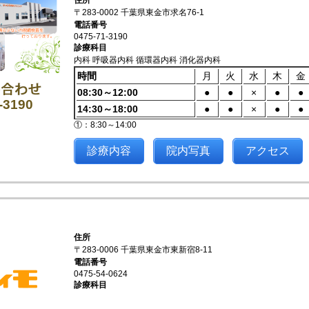
住所
〒283-0002 千葉県東金市求名76-1
電話番号
0475-71-3190
診療科目
内科 呼吸器内科 循環器内科 消化器内科
時間
月
火
水
木
金
08:30～12:00
●
●
×
●
●
-3190
14:30～18:00
●
●
×
●
●
①：8:30～14:00
診療内容
院内写真
アクセス
住所
〒283-0006 千葉県東金市東新宿8-11
電話番号
0475-54-0624
診療科目