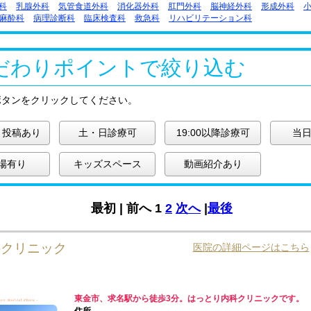
科
乳腺外科
気管食道外科
消化器外科
肛門外科
脳神経外科
形成外科
麻酔科
病理診断科
臨床検査科
救急科
リハビリテーション科
だわりポイントで絞り込む
ボタンをクリックしてください。
ミ投稿あり
土・日診療可
19:00以降診療可
当日
場有り
キッズスペース
動画紹介あり
最初 |
前へ
1
2
次へ
|
最後
科クリニック
医院の詳細ページはこちら
東金市、求名駅から徒歩3分。はっとり内科クリニックです。