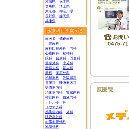
茨城県
栃木県
群馬県
埼玉県
東京都
神奈川県
長野県
静岡県
兵庫県
診療科目を変える
歯医者
矯正歯科
0475-71
小児歯科
歯科口腔外科
内科
心療内科
精神科
眼科
皮膚科
耳鼻科
整形外科
小児科
産婦人科
婦人科
産科
美容外科
泌尿器科
呼吸器科
胃腸科
呼吸器内科
循環器内科
原医院
消化器内科
腎臓内科
神経内科
血液内科
アレルギー科
リウマチ科
感染症内科
外科
呼吸器外科
心臓血管外科
乳腺外科