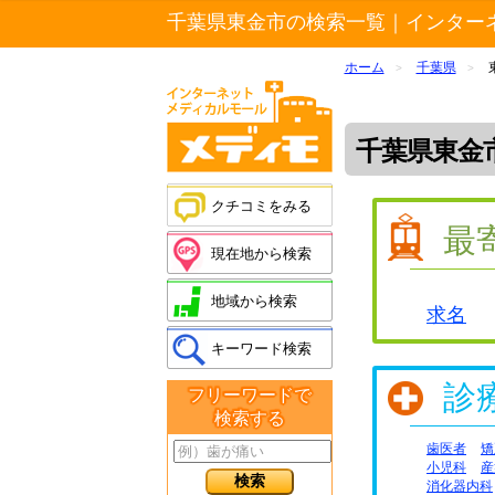
千葉県東金市の検索一覧｜インター
ホーム
千葉県
>
>
千葉県東金
クチコミをみる
最
現在地から検索
地域から検索
求名
キーワード検索
診
フリーワードで
検索する
歯医者
矯
小児科
産
消化器内科