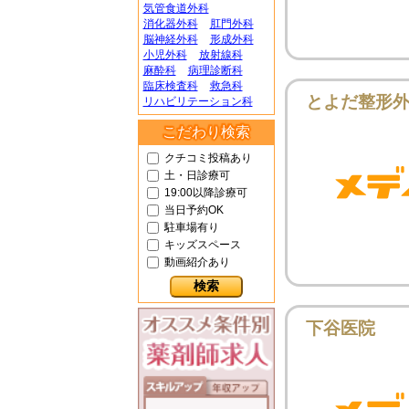
気管食道外科
消化器外科
肛門外科
脳神経外科
形成外科
小児外科
放射線科
麻酔科
病理診断科
臨床検査科
救急科
とよだ整形
リハビリテーション科
こだわり検索
クチコミ投稿あり
土・日診療可
19:00以降診療可
当日予約OK
駐車場有り
キッズスペース
動画紹介あり
下谷医院