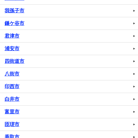
我孫子市
鎌ケ谷市
君津市
浦安市
四街道市
八街市
印西市
白井市
富里市
匝瑳市
香取市