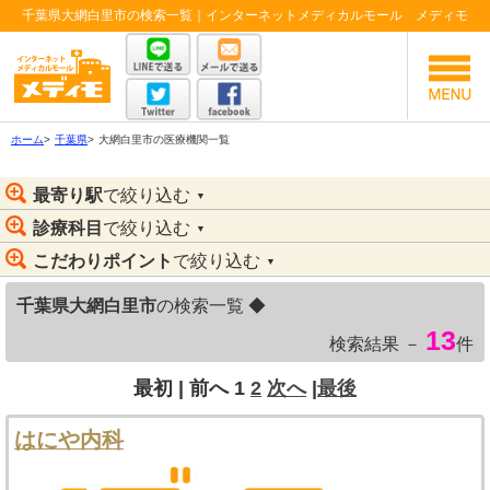
千葉県大網白里市の検索一覧｜インターネットメディカルモール メディモ
ホーム
>
千葉県
>
大網白里市の医療機関一覧
最寄り駅
で絞り込む
▼
診療科目
で絞り込む
▼
こだわりポイント
で絞り込む
▼
千葉県大網白里市
の検索一覧 ◆
13
検索結果 －
件
最初 |
前へ
1
2
次へ
|
最後
はにや内科