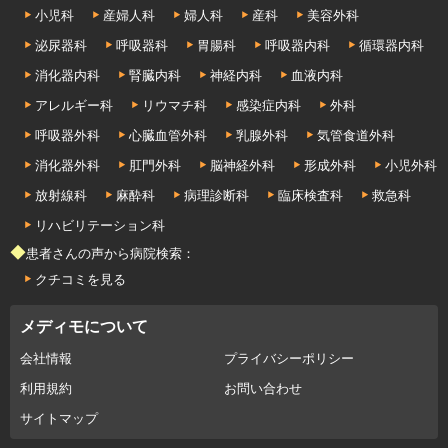
小児科
産婦人科
婦人科
産科
美容外科
泌尿器科
呼吸器科
胃腸科
呼吸器内科
循環器内科
消化器内科
腎臓内科
神経内科
血液内科
アレルギー科
リウマチ科
感染症内科
外科
呼吸器外科
心臓血管外科
乳腺外科
気管食道外科
消化器外科
肛門外科
脳神経外科
形成外科
小児外科
放射線科
麻酔科
病理診断科
臨床検査科
救急科
リハビリテーション科
◆患者さんの声から病院検索：
クチコミを見る
メディモについて
会社情報
プライバシーポリシー
利用規約
お問い合わせ
サイトマップ