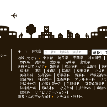
キーワード検索
×
シー
地域でさがす
東京都
埼玉県
千葉県
神奈川県
静岡県
兵庫県
愛媛県
長崎県
宮城県
診療科目でさがす
歯医者
矯正歯科
小児歯科
歯
精神科
眼科
皮膚科
耳鼻科
整形外科
小児科
美容外科
泌尿器科
呼吸器科
胃腸科
呼吸器内科
腎臓内科
神経内科
血液内科
アレルギー科
リウ
呼吸器外科
心臓血管外科
乳腺外科
気管食道外科
脳神経外科
形成外科
小児外科
放射線科
麻酔科
救急科
リハビリテーション科
患者さんの声から探す
クチコミ・評判へ