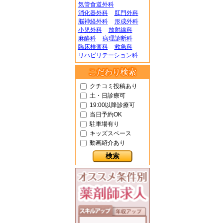
気管食道外科
消化器外科
肛門外科
脳神経外科
形成外科
小児外科
放射線科
麻酔科
病理診断科
臨床検査科
救急科
リハビリテーション科
こだわり検索
クチコミ投稿あり
土・日診療可
19:00以降診療可
当日予約OK
駐車場有り
キッズスペース
動画紹介あり