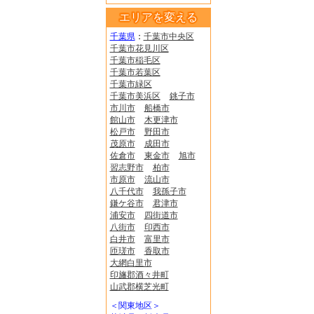
エリアを変える
千葉県
：
千葉市中央区
千葉市花見川区
千葉市稲毛区
千葉市若葉区
千葉市緑区
千葉市美浜区
銚子市
市川市
船橋市
館山市
木更津市
松戸市
野田市
茂原市
成田市
佐倉市
東金市
旭市
習志野市
柏市
市原市
流山市
八千代市
我孫子市
鎌ケ谷市
君津市
浦安市
四街道市
八街市
印西市
白井市
富里市
匝瑳市
香取市
大網白里市
印旛郡酒々井町
山武郡横芝光町
＜関東地区＞