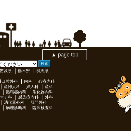
▲ page top
茨城県
栃木県
群馬県
科口腔外科
内科
心療内科
産婦人科
婦人科
産科
循環器内科
消化器内科
マチ科
感染症内科
外科
消化器外科
肛門外科
病理診断科
臨床検査科