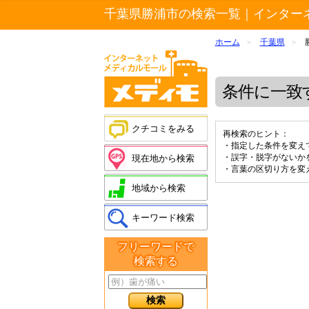
千葉県勝浦市の検索一覧｜インター
ホーム
千葉県
>
>
条件に一致
クチコミをみる
再検索のヒント：
・指定した条件を変え
・誤字・脱字がないか
現在地から検索
・言葉の区切り方を変
地域から検索
キーワード検索
フリーワードで
検索する