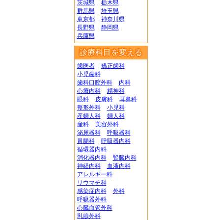
茨城県
栃木県
群馬県
埼玉県
東京都
神奈川県
長野県
静岡県
兵庫県
診療科目を変える
歯医者
矯正歯科
小児歯科
歯科口腔外科
内科
心療内科
精神科
眼科
皮膚科
耳鼻科
整形外科
小児科
産婦人科
婦人科
産科
美容外科
泌尿器科
呼吸器科
胃腸科
呼吸器内科
循環器内科
消化器内科
腎臓内科
神経内科
血液内科
アレルギー科
リウマチ科
感染症内科
外科
呼吸器外科
心臓血管外科
乳腺外科