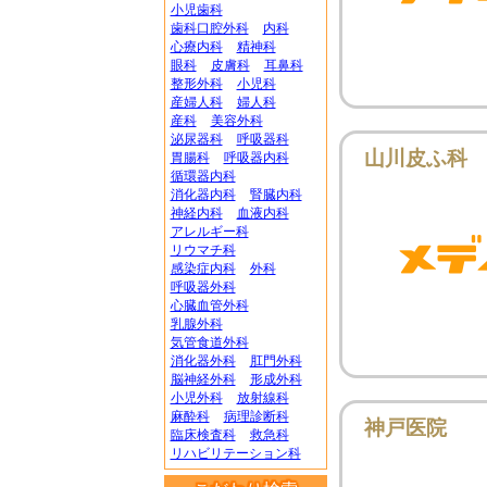
小児歯科
歯科口腔外科
内科
心療内科
精神科
眼科
皮膚科
耳鼻科
整形外科
小児科
産婦人科
婦人科
産科
美容外科
泌尿器科
呼吸器科
山川皮ふ科
胃腸科
呼吸器内科
循環器内科
消化器内科
腎臓内科
神経内科
血液内科
アレルギー科
リウマチ科
感染症内科
外科
呼吸器外科
心臓血管外科
乳腺外科
気管食道外科
消化器外科
肛門外科
脳神経外科
形成外科
小児外科
放射線科
麻酔科
病理診断科
神戸医院
臨床検査科
救急科
リハビリテーション科