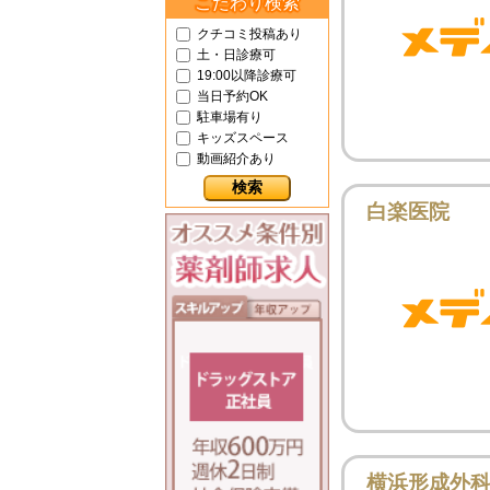
こだわり検索
クチコミ投稿あり
土・日診療可
19:00以降診療可
当日予約OK
駐車場有り
キッズスペース
動画紹介あり
白楽医院
横浜形成外