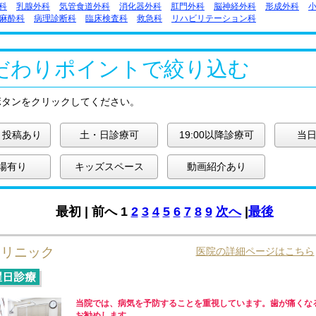
科
乳腺外科
気管食道外科
消化器外科
肛門外科
脳神経外科
形成外科
麻酔科
病理診断科
臨床検査科
救急科
リハビリテーション科
だわりポイントで絞り込む
ボタンをクリックしてください。
ミ投稿あり
土・日診療可
19:00以降診療可
当日
場有り
キッズスペース
動画紹介あり
最初 |
前へ
1
2
3
4
5
6
7
8
9
次へ
|
最後
クリニック
医院の詳細ページはこちら
当院では、病気を予防することを重視しています。歯が痛くな
お勧めします。