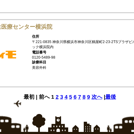
生医療センター横浜院
住所
〒221-0835 神奈川県横浜市神奈川区鶴屋町2-23-2TSプラ
ック横浜院内
電話番号
0120-5489-98
診療科目
美容外科
最初 |
前へ
1
2
3
4
5
6
7
8
9
次へ
|
最後