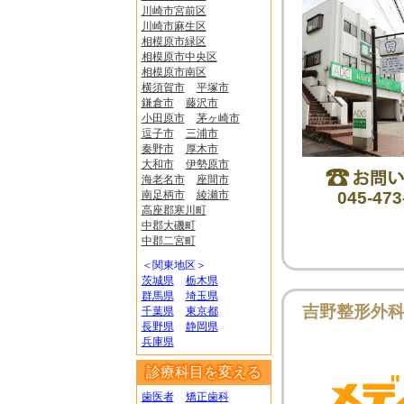
川崎市宮前区
川崎市麻生区
相模原市緑区
相模原市中央区
相模原市南区
横須賀市
平塚市
鎌倉市
藤沢市
小田原市
茅ヶ崎市
逗子市
三浦市
秦野市
厚木市
大和市
伊勢原市
海老名市
座間市
南足柄市
綾瀬市
045-473
高座郡寒川町
中郡大磯町
中郡二宮町
＜関東地区＞
茨城県
栃木県
群馬県
埼玉県
吉野整形外
千葉県
東京都
長野県
静岡県
兵庫県
診療科目を変える
歯医者
矯正歯科