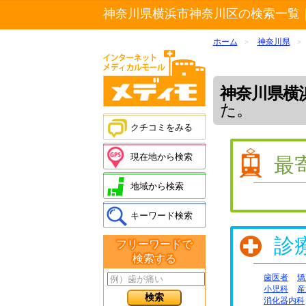
神奈川県横浜市神奈川区の検索一覧
ホーム
神奈川県
>
>
神奈川県横
た。
クチコミをみる
現在地から検索
最
地域から検索
キーワード検索
診
フリーワードで
検索する
歯医者
矯
小児科
産
消化器内科