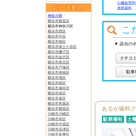
心臓血管外
エリアを変える
放射線科
神奈川県
：
横浜市鶴見区
横浜市神奈川区
こ
横浜市西区
横浜市中区
横浜市南区
▼ 該当の
横浜市保土ケ谷区
横浜市磯子区
横浜市金沢区
クチコ
横浜市港北区
横浜市戸塚区
駐車
横浜市港南区
横浜市旭区
横浜市緑区
横浜市瀬谷区
横浜市栄区
横浜市泉区
横浜市青葉区
あるが歯科
横浜市都筑区
川崎市川崎区
川崎市幸区
川崎市中原区
川崎市高津区
川崎市多摩区