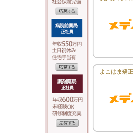
よこはま矯