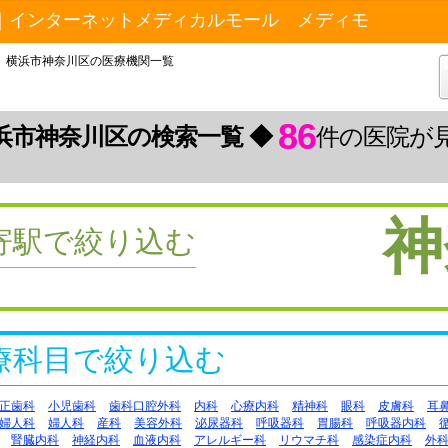
｜インターネットメディカルモール メディモ
横浜市神奈川区の医療機関一覧
86
浜市神奈川区の検索一覧 ◆
件の医院が
神
寄駅で絞り込む
療科目で絞り込む
正歯科
小児歯科
歯科口腔外科
内科
心療内科
精神科
眼科
皮膚科
耳
婦人科
婦人科
産科
美容外科
泌尿器科
呼吸器科
胃腸科
呼吸器内科
腎臓内科
神経内科
血液内科
アレルギー科
リウマチ科
感染症内科
外