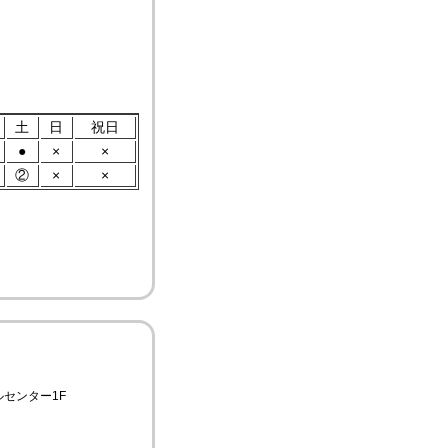
土
日
祝日
●
×
×
②
×
×
ルセンター1F