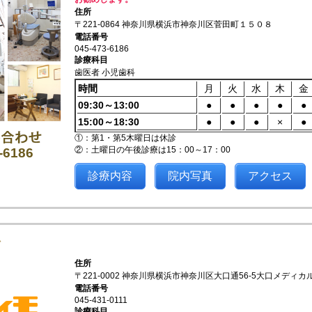
住所
〒221-0864 神奈川県横浜市神奈川区菅田町１５０８
電話番号
045-473-6186
診療科目
歯医者 小児歯科
時間
月
火
水
木
金
09:30～13:00
●
●
●
●
●
15:00～18:30
●
●
●
×
●
①：第1・第5木曜日は休診
②：土曜日の午後診療は15：00～17：00
-6186
診療内容
院内写真
アクセス
科
住所
〒221-0002 神奈川県横浜市神奈川区大口通56-5大口メディカ
電話番号
045-431-0111
診療科目