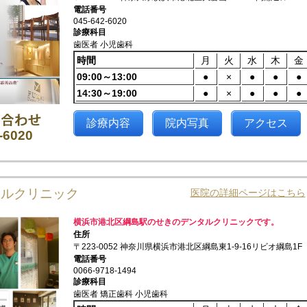
電話番号
045-642-6020
診療科目
歯医者 小児歯科
時間
月
火
水
木
金
09:00～13:00
●
×
●
●
●
14:30～19:00
●
×
●
●
●
診療内容
院内写真
アクセス
-6020
タルクリニック
医院の詳細ページはこちら
横浜市港北区綱島駅のせきのデンタルクリニックです。
住所
〒223-0052 神奈川県横浜市港北区綱島東1-9-16リビオ綱島1F
電話番号
0066-9718-1494
診療科目
歯医者 矯正歯科 小児歯科