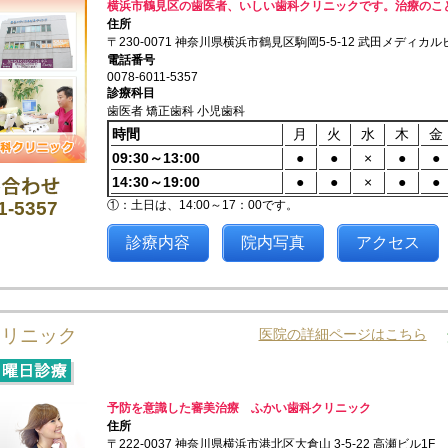
横浜市鶴見区の歯医者、いしい歯科クリニックです。治療のこ
住所
〒230-0071 神奈川県横浜市鶴見区駒岡5-5-12 武田メディカ
電話番号
0078-6011-5357
診療科目
歯医者 矯正歯科 小児歯科
時間
月
火
水
木
金
09:30～13:00
●
●
×
●
●
14:30～19:00
●
●
×
●
●
①：土日は、14:00～17：00です。
1-5357
診療内容
院内写真
アクセス
クリニック
医院の詳細ページはこちら
予防を意識した審美治療 ふかい歯科クリニック
住所
〒222-0037 神奈川県横浜市港北区大倉山 3-5-22 高瀬ビル1F