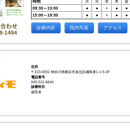
時間
月
火
水
木
金
09:30～13:00
●
●
×
●
●
15:00～19:30
●
●
×
●
●
診療内容
院内写真
アクセス
8-1494
科
住所
〒223-0052 神奈川県横浜市港北区綱島東1-1-5-3F
電話番号
045-531-6844
診療科目
歯医者