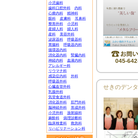
小児歯科
歯科口腔外科
内科
心療内科
精神科
眼科
皮膚科
耳鼻科
整形外科
小児科
産婦人科
婦人科
産科
美容外科
泌尿器科
呼吸器科
胃腸科
呼吸器内科
循環器内科
消化器内科
腎臓内科
045-642
神経内科
血液内科
アレルギー科
リウマチ科
感染症内科
外科
呼吸器外科
せきのデン
心臓血管外科
乳腺外科
気管食道外科
消化器外科
肛門外科
脳神経外科
形成外科
小児外科
放射線科
麻酔科
病理診断科
臨床検査科
救急科
リハビリテーション科