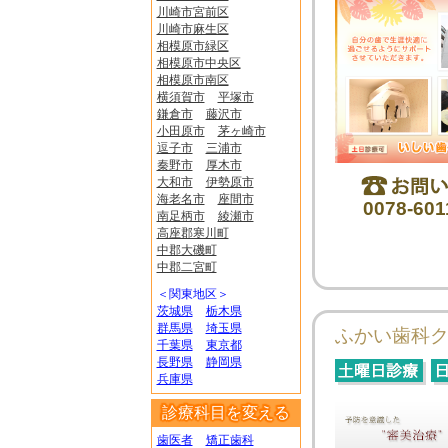
川崎市宮前区
川崎市麻生区
相模原市緑区
相模原市中央区
相模原市南区
横須賀市
平塚市
鎌倉市
藤沢市
小田原市
茅ヶ崎市
逗子市
三浦市
秦野市
厚木市
大和市
伊勢原市
海老名市
座間市
0078-601
南足柄市
綾瀬市
高座郡寒川町
中郡大磯町
中郡二宮町
＜関東地区＞
茨城県
栃木県
群馬県
埼玉県
ふかい歯科
千葉県
東京都
長野県
静岡県
兵庫県
診療科目を変える
歯医者
矯正歯科