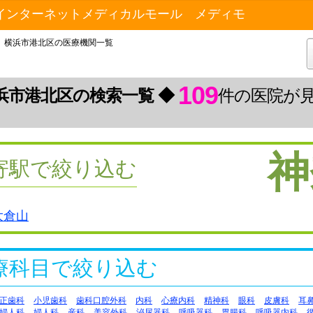
インターネットメディカルモール メディモ
横浜市港北区の医療機関一覧
109
浜市港北区の検索一覧 ◆
件の医院が
神
寄駅で絞り込む
大倉山
療科目で絞り込む
正歯科
小児歯科
歯科口腔外科
内科
心療内科
精神科
眼科
皮膚科
耳
婦人科
婦人科
産科
美容外科
泌尿器科
呼吸器科
胃腸科
呼吸器内科