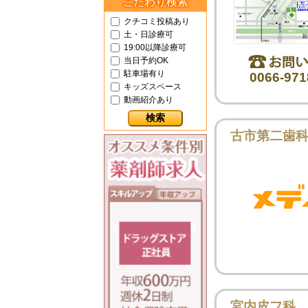
こだわり検索
クチコミ投稿あり
土・日診療可
19:00以降診療可
当日予約OK
駐車場有り
0066-971
キッズスペース
動画紹介あり
古市第二歯
宮内皮フ科