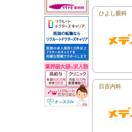
ひよし眼科
日吉内科