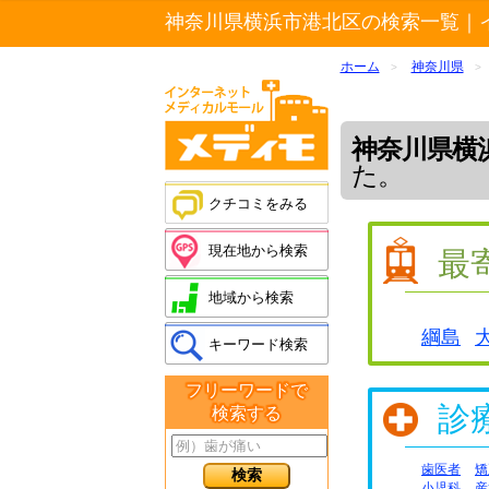
神奈川県横浜市港北区の検索一覧｜
ホーム
神奈川県
>
>
神奈川県横
た。
クチコミをみる
現在地から検索
最
地域から検索
綱島
キーワード検索
フリーワードで
診
検索する
歯医者
矯
小児科
産