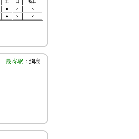
土
日
祝日
●
×
×
●
×
×
最寄駅
：綱島