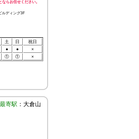
とならお任せください。
ルビルディング3F
土
日
祝日
●
●
×
①
①
×
最寄駅
：大倉山