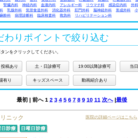
腎臓内科
神経内科
血液内科
アレルギー科
リウマチ科
感染症内科
外
科
乳腺外科
気管食道外科
消化器外科
肛門外科
脳神経外科
形成外科
麻酔科
病理診断科
臨床検査科
救急科
リハビリテーション科
だわりポイントで絞り込む
ボタンをクリックしてください。
ミ投稿あり
土・日診療可
19:00以降診療可
当日
場有り
キッズスペース
動画紹介あり
最初 |
前へ
1
2
3
4
5
6
7
8
9
10
11
次へ
|
最後
クリニック
医院の詳細ページはこちら