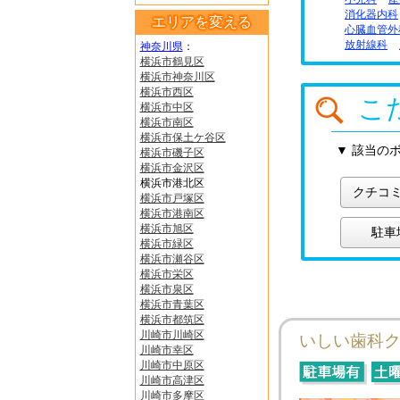
消化器内科
エリアを変える
心臓血管外
放射線科
神奈川県
：
横浜市鶴見区
横浜市神奈川区
横浜市西区
こ
横浜市中区
横浜市南区
横浜市保土ケ谷区
▼ 該当の
横浜市磯子区
横浜市金沢区
横浜市港北区
クチコ
横浜市戸塚区
横浜市港南区
横浜市旭区
駐車
横浜市緑区
横浜市瀬谷区
横浜市栄区
横浜市泉区
横浜市青葉区
横浜市都筑区
川崎市川崎区
いしい歯科
川崎市幸区
川崎市中原区
川崎市高津区
川崎市多摩区