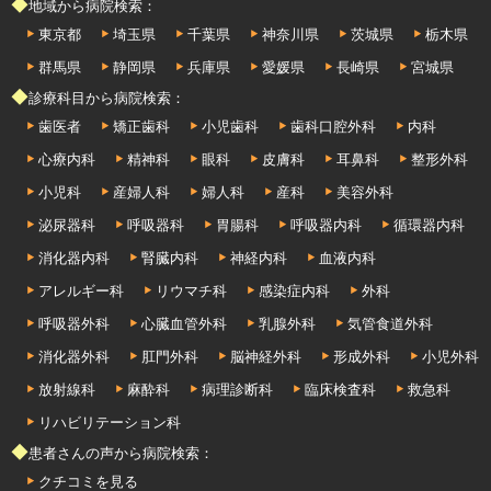
◆地域から病院検索：
東京都
埼玉県
千葉県
神奈川県
茨城県
栃木県
群馬県
静岡県
兵庫県
愛媛県
長崎県
宮城県
◆診療科目から病院検索：
歯医者
矯正歯科
小児歯科
歯科口腔外科
内科
心療内科
精神科
眼科
皮膚科
耳鼻科
整形外科
小児科
産婦人科
婦人科
産科
美容外科
泌尿器科
呼吸器科
胃腸科
呼吸器内科
循環器内科
消化器内科
腎臓内科
神経内科
血液内科
アレルギー科
リウマチ科
感染症内科
外科
呼吸器外科
心臓血管外科
乳腺外科
気管食道外科
消化器外科
肛門外科
脳神経外科
形成外科
小児外科
放射線科
麻酔科
病理診断科
臨床検査科
救急科
リハビリテーション科
◆患者さんの声から病院検索：
クチコミを見る