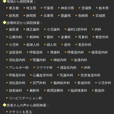
◆地域から病院検索：
東京都
埼玉県
千葉県
神奈川県
茨城県
栃木県
群馬県
静岡県
兵庫県
愛媛県
長崎県
宮城県
◆診療科目から病院検索：
歯医者
矯正歯科
小児歯科
歯科口腔外科
内科
心療内科
精神科
眼科
皮膚科
耳鼻科
整形外科
小児科
産婦人科
婦人科
産科
美容外科
泌尿器科
呼吸器科
胃腸科
呼吸器内科
循環器内科
消化器内科
腎臓内科
神経内科
血液内科
アレルギー科
リウマチ科
感染症内科
外科
呼吸器外科
心臓血管外科
乳腺外科
気管食道外科
消化器外科
肛門外科
脳神経外科
形成外科
小児外科
放射線科
麻酔科
病理診断科
臨床検査科
救急科
リハビリテーション科
◆患者さんの声から病院検索：
クチコミを見る