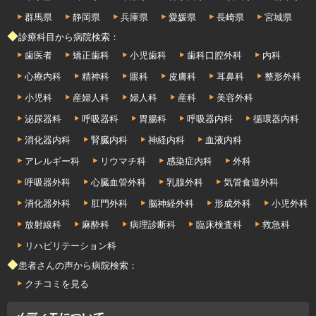
群馬県
静岡県
兵庫県
愛媛県
長崎県
宮城県
◆診療科目から病院検索：
歯医者
矯正歯科
小児歯科
歯科口腔外科
内科
心療内科
精神科
眼科
皮膚科
耳鼻科
整形外科
小児科
産婦人科
婦人科
産科
美容外科
泌尿器科
呼吸器科
胃腸科
呼吸器内科
循環器内科
消化器内科
腎臓内科
神経内科
血液内科
アレルギー科
リウマチ科
感染症内科
外科
呼吸器外科
心臓血管外科
乳腺外科
気管食道外科
消化器外科
肛門外科
脳神経外科
形成外科
小児外科
放射線科
麻酔科
病理診断科
臨床検査科
救急科
リハビリテーション科
◆患者さんの声から病院検索：
クチコミを見る