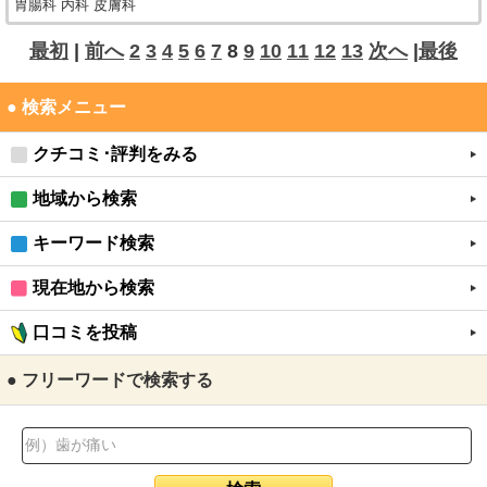
胃腸科 内科 皮膚科
最初
|
前へ
2
3
4
5
6
7
8
9
10
11
12
13
次へ
|
最後
● 検索メニュー
クチコミ･評判をみる
地域から検索
キーワード検索
現在地から検索
口コミを投稿
● フリーワードで検索する