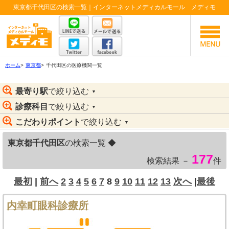
東京都千代田区の検索一覧｜インターネットメディカルモール メディモ
ホーム
>
東京都
>
千代田区の医療機関一覧
最寄り駅
で絞り込む
▼
診療科目
で絞り込む
▼
こだわりポイント
で絞り込む
▼
東京都千代田区
の検索一覧 ◆
177
検索結果 －
件
最初
|
前へ
2
3
4
5
6
7
8
9
10
11
12
13
次へ
|
最後
内幸町眼科診療所