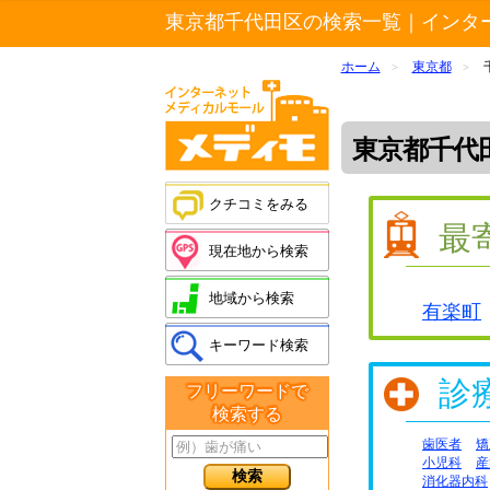
東京都千代田区の検索一覧｜インタ
ホーム
東京都
>
>
東京都千代
クチコミをみる
最
現在地から検索
地域から検索
有楽町
キーワード検索
診
フリーワードで
検索する
歯医者
矯
小児科
産
消化器内科