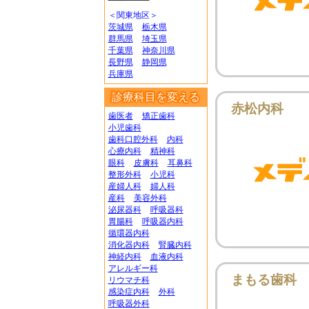
＜関東地区＞
茨城県
栃木県
群馬県
埼玉県
千葉県
神奈川県
長野県
静岡県
兵庫県
診療科目を変える
赤松内科
歯医者
矯正歯科
小児歯科
歯科口腔外科
内科
心療内科
精神科
眼科
皮膚科
耳鼻科
整形外科
小児科
産婦人科
婦人科
産科
美容外科
泌尿器科
呼吸器科
胃腸科
呼吸器内科
循環器内科
消化器内科
腎臓内科
神経内科
血液内科
アレルギー科
まもる歯科
リウマチ科
感染症内科
外科
呼吸器外科