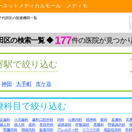
ーネットメディカルモール メディモ
千代田区の医療機関一覧
177
田区の検索一覧 ◆
件の医院が見つか
寄駅で絞り込む
神田
大手町
市ケ谷
療科目で絞り込む
正歯科
小児歯科
歯科口腔外科
内科
心療内科
精神科
眼科
皮膚科
耳
婦人科
婦人科
産科
美容外科
泌尿器科
呼吸器科
胃腸科
呼吸器内科
腎臓内科
神経内科
血液内科
アレルギー科
リウマチ科
感染症内科
外