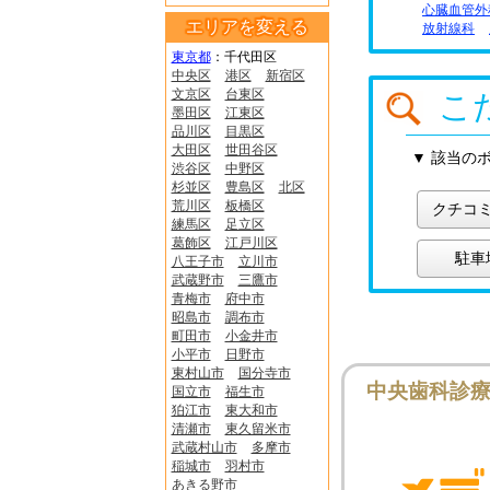
心臓血管外
エリアを変える
放射線科
東京都
：
千代田区
中央区
港区
新宿区
文京区
台東区
こ
墨田区
江東区
品川区
目黒区
大田区
世田谷区
▼ 該当の
渋谷区
中野区
杉並区
豊島区
北区
荒川区
板橋区
クチコ
練馬区
足立区
葛飾区
江戸川区
駐車
八王子市
立川市
武蔵野市
三鷹市
青梅市
府中市
昭島市
調布市
町田市
小金井市
小平市
日野市
東村山市
国分寺市
中央歯科診
国立市
福生市
狛江市
東大和市
清瀬市
東久留米市
武蔵村山市
多摩市
稲城市
羽村市
あきる野市