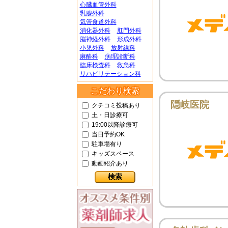
心臓血管外科
乳腺外科
気管食道外科
消化器外科
肛門外科
脳神経外科
形成外科
小児外科
放射線科
麻酔科
病理診断科
臨床検査科
救急科
リハビリテーション科
こだわり検索
隠岐医院
クチコミ投稿あり
土・日診療可
19:00以降診療可
当日予約OK
駐車場有り
キッズスペース
動画紹介あり