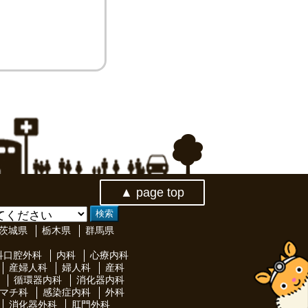
▲ page top
茨城県
栃木県
群馬県
科口腔外科
内科
心療内科
産婦人科
婦人科
産科
循環器内科
消化器内科
マチ科
感染症内科
外科
消化器外科
肛門外科