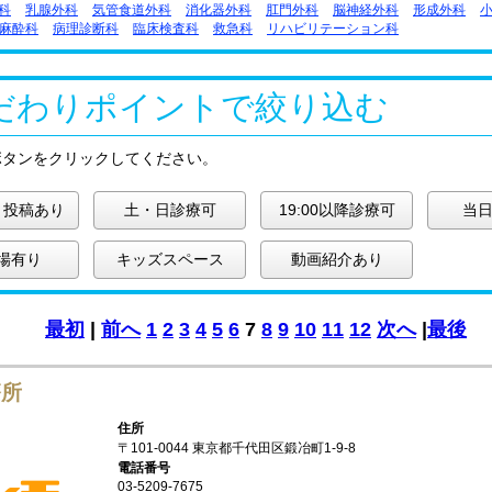
科
乳腺外科
気管食道外科
消化器外科
肛門外科
脳神経外科
形成外科
麻酔科
病理診断科
臨床検査科
救急科
リハビリテーション科
だわりポイントで絞り込む
ボタンをクリックしてください。
ミ投稿あり
土・日診療可
19:00以降診療可
当日
場有り
キッズスペース
動画紹介あり
最初
|
前へ
1
2
3
4
5
6
7
8
9
10
11
12
次へ
|
最後
療所
住所
〒101-0044 東京都千代田区鍛冶町1-9-8
電話番号
03-5209-7675