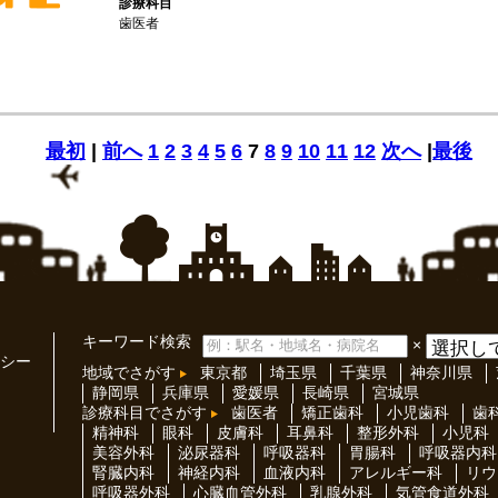
診療科目
歯医者
最初
|
前へ
1
2
3
4
5
6
7
8
9
10
11
12
次へ
|
最後
キーワード検索
×
シー
地域でさがす
東京都
埼玉県
千葉県
神奈川県
静岡県
兵庫県
愛媛県
長崎県
宮城県
診療科目でさがす
歯医者
矯正歯科
小児歯科
歯
精神科
眼科
皮膚科
耳鼻科
整形外科
小児科
美容外科
泌尿器科
呼吸器科
胃腸科
呼吸器内科
腎臓内科
神経内科
血液内科
アレルギー科
リウ
呼吸器外科
心臓血管外科
乳腺外科
気管食道外科