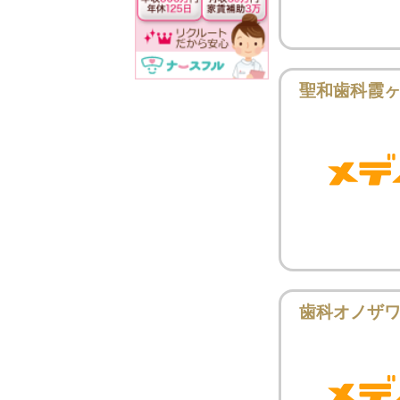
聖和歯科霞
歯科オノザ