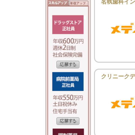
名執歯科イ
クリニーク