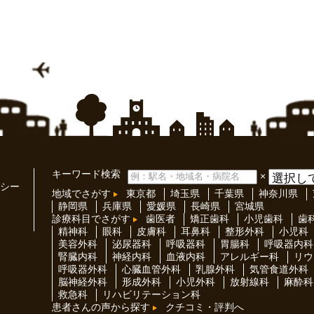
キーワード検索
×
シー
地域でさがす
東京都
埼玉県
千葉県
神奈川県
静岡県
兵庫県
愛媛県
長崎県
宮城県
診療科目でさがす
歯医者
矯正歯科
小児歯科
歯
精神科
眼科
皮膚科
耳鼻科
整形外科
小児科
美容外科
泌尿器科
呼吸器科
胃腸科
呼吸器内科
腎臓内科
神経内科
血液内科
アレルギー科
リウ
呼吸器外科
心臓血管外科
乳腺外科
気管食道外科
脳神経外科
形成外科
小児外科
放射線科
麻酔科
救急科
リハビリテーション科
患者さんの声から探す
クチコミ・評判へ