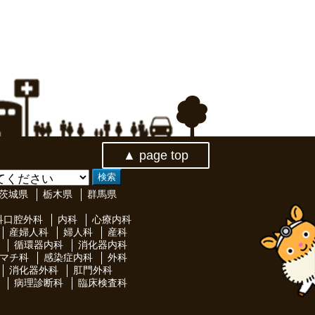
▲ page top
茨城県
栃木県
群馬県
科口腔外科
内科
心療内科
産婦人科
婦人科
産科
循環器内科
消化器内科
マチ科
感染症内科
外科
消化器外科
肛門外科
病理診断科
臨床検査科