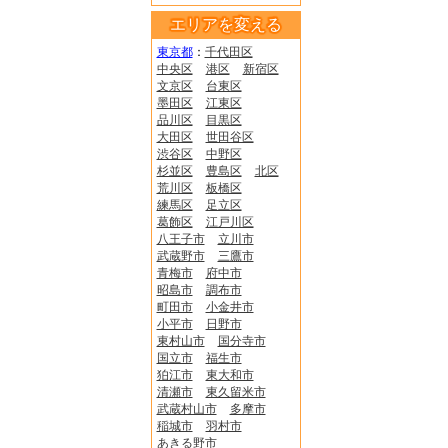
エリアを変える
東京都
：
千代田区
中央区
港区
新宿区
文京区
台東区
墨田区
江東区
品川区
目黒区
大田区
世田谷区
渋谷区
中野区
杉並区
豊島区
北区
荒川区
板橋区
練馬区
足立区
葛飾区
江戸川区
八王子市
立川市
武蔵野市
三鷹市
青梅市
府中市
昭島市
調布市
町田市
小金井市
小平市
日野市
東村山市
国分寺市
国立市
福生市
狛江市
東大和市
清瀬市
東久留米市
武蔵村山市
多摩市
稲城市
羽村市
あきる野市