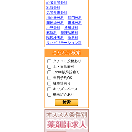
心臓血管外科
乳腺外科
気管食道外科
消化器外科
肛門外科
脳神経外科
形成外科
小児外科
放射線科
麻酔科
病理診断科
臨床検査科
救急科
リハビリテーション科
こだわり検索
クチコミ投稿あり
土・日診療可
19:00以降診療可
当日予約OK
駐車場有り
キッズスペース
動画紹介あり