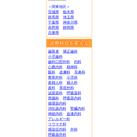
＜関東地区＞
茨城県
栃木県
群馬県
埼玉県
千葉県
神奈川県
長野県
静岡県
兵庫県
診療科目を変える
歯医者
矯正歯科
小児歯科
歯科口腔外科
内科
心療内科
精神科
眼科
皮膚科
耳鼻科
整形外科
小児科
産婦人科
婦人科
産科
美容外科
泌尿器科
呼吸器科
胃腸科
呼吸器内科
循環器内科
消化器内科
腎臓内科
神経内科
血液内科
アレルギー科
リウマチ科
感染症内科
外科
呼吸器外科