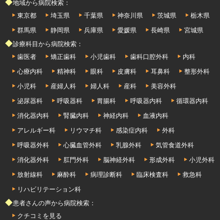
◆地域から病院検索：
東京都
埼玉県
千葉県
神奈川県
茨城県
栃木県
群馬県
静岡県
兵庫県
愛媛県
長崎県
宮城県
◆診療科目から病院検索：
歯医者
矯正歯科
小児歯科
歯科口腔外科
内科
心療内科
精神科
眼科
皮膚科
耳鼻科
整形外科
小児科
産婦人科
婦人科
産科
美容外科
泌尿器科
呼吸器科
胃腸科
呼吸器内科
循環器内科
消化器内科
腎臓内科
神経内科
血液内科
アレルギー科
リウマチ科
感染症内科
外科
呼吸器外科
心臓血管外科
乳腺外科
気管食道外科
消化器外科
肛門外科
脳神経外科
形成外科
小児外科
放射線科
麻酔科
病理診断科
臨床検査科
救急科
リハビリテーション科
◆患者さんの声から病院検索：
クチコミを見る