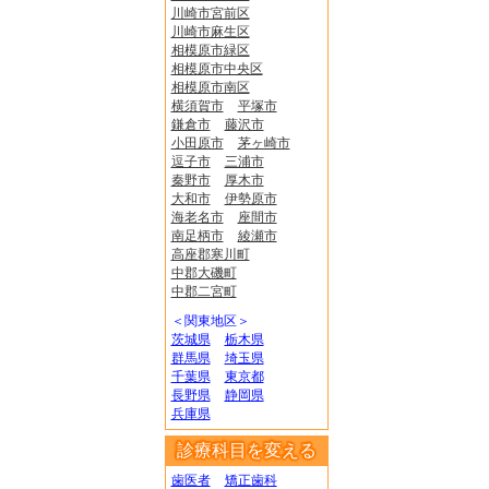
川崎市宮前区
川崎市麻生区
相模原市緑区
相模原市中央区
相模原市南区
横須賀市
平塚市
鎌倉市
藤沢市
小田原市
茅ヶ崎市
逗子市
三浦市
秦野市
厚木市
大和市
伊勢原市
海老名市
座間市
南足柄市
綾瀬市
高座郡寒川町
中郡大磯町
中郡二宮町
＜関東地区＞
茨城県
栃木県
群馬県
埼玉県
千葉県
東京都
長野県
静岡県
兵庫県
診療科目を変える
歯医者
矯正歯科