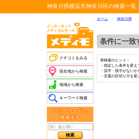
神奈川県横浜市神奈川区の検索一覧
ホーム
神奈川県
>
>
条件に一致
クチコミをみる
再検索のヒント：
・指定した条件を変え
・誤字・脱字がないか
現在地から検索
・言葉の区切り方を変
地域から検索
キーワード検索
フリーワードで
検索する