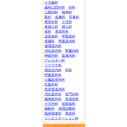
小児歯科
歯科口腔外科
内科
心療内科
精神科
眼科
皮膚科
耳鼻科
整形外科
小児科
産婦人科
婦人科
産科
美容外科
泌尿器科
呼吸器科
胃腸科
呼吸器内科
循環器内科
消化器内科
腎臓内科
神経内科
血液内科
アレルギー科
リウマチ科
感染症内科
外科
呼吸器外科
心臓血管外科
乳腺外科
気管食道外科
消化器外科
肛門外科
脳神経外科
形成外科
小児外科
放射線科
麻酔科
病理診断科
臨床検査科
救急科
リハビリテーション科