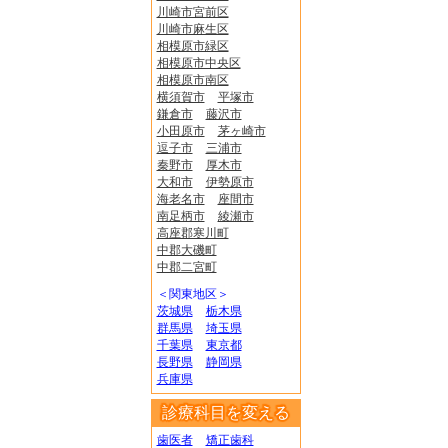
川崎市宮前区
川崎市麻生区
相模原市緑区
相模原市中央区
相模原市南区
横須賀市
平塚市
鎌倉市
藤沢市
小田原市
茅ヶ崎市
逗子市
三浦市
秦野市
厚木市
大和市
伊勢原市
海老名市
座間市
南足柄市
綾瀬市
高座郡寒川町
中郡大磯町
中郡二宮町
＜関東地区＞
茨城県
栃木県
群馬県
埼玉県
千葉県
東京都
長野県
静岡県
兵庫県
診療科目を変える
歯医者
矯正歯科