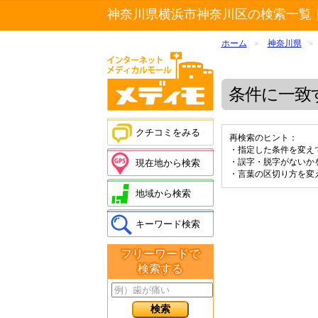
神奈川県横浜市神奈川区の検索一覧
ホーム
神奈川県
>
>
条件に一致
クチコミをみる
再検索のヒント：
・指定した条件を変え
・誤字・脱字がないか
現在地から検索
・言葉の区切り方を変
地域から検索
キーワード検索
フリーワードで
検索する