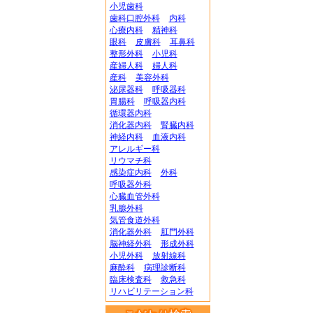
小児歯科
歯科口腔外科
内科
心療内科
精神科
眼科
皮膚科
耳鼻科
整形外科
小児科
産婦人科
婦人科
産科
美容外科
泌尿器科
呼吸器科
胃腸科
呼吸器内科
循環器内科
消化器内科
腎臓内科
神経内科
血液内科
アレルギー科
リウマチ科
感染症内科
外科
呼吸器外科
心臓血管外科
乳腺外科
気管食道外科
消化器外科
肛門外科
脳神経外科
形成外科
小児外科
放射線科
麻酔科
病理診断科
臨床検査科
救急科
リハビリテーション科