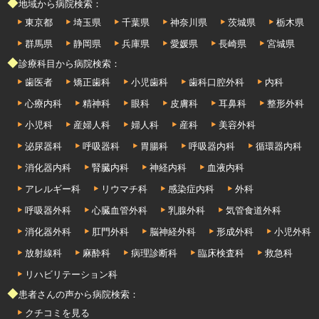
◆地域から病院検索：
東京都
埼玉県
千葉県
神奈川県
茨城県
栃木県
群馬県
静岡県
兵庫県
愛媛県
長崎県
宮城県
◆診療科目から病院検索：
歯医者
矯正歯科
小児歯科
歯科口腔外科
内科
心療内科
精神科
眼科
皮膚科
耳鼻科
整形外科
小児科
産婦人科
婦人科
産科
美容外科
泌尿器科
呼吸器科
胃腸科
呼吸器内科
循環器内科
消化器内科
腎臓内科
神経内科
血液内科
アレルギー科
リウマチ科
感染症内科
外科
呼吸器外科
心臓血管外科
乳腺外科
気管食道外科
消化器外科
肛門外科
脳神経外科
形成外科
小児外科
放射線科
麻酔科
病理診断科
臨床検査科
救急科
リハビリテーション科
◆患者さんの声から病院検索：
クチコミを見る