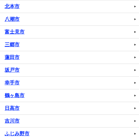
北本市
八潮市
富士見市
三郷市
蓮田市
坂戸市
幸手市
鶴ヶ島市
日高市
吉川市
ふじみ野市