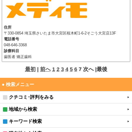
住所
〒330-0854 埼玉県さいたま市大宮区桜木町1-6-2そごう大宮店13F
電話番号
048-646-3368
診療科目
歯医者 矯正歯科
最初
|
前へ
1
2
3
4
5
6
7
次へ
|最後
● 検索メニュー
クチコミ･評判をみる
地域から検索
キーワード検索