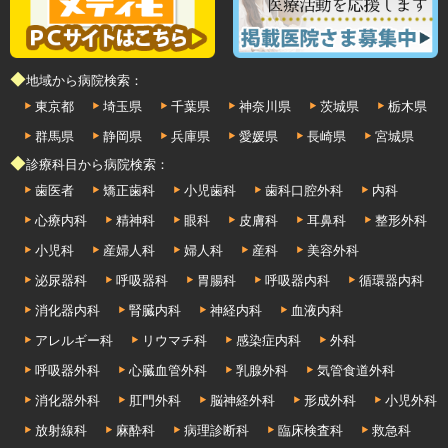
◆地域から病院検索：
東京都
埼玉県
千葉県
神奈川県
茨城県
栃木県
群馬県
静岡県
兵庫県
愛媛県
長崎県
宮城県
◆診療科目から病院検索：
歯医者
矯正歯科
小児歯科
歯科口腔外科
内科
心療内科
精神科
眼科
皮膚科
耳鼻科
整形外科
小児科
産婦人科
婦人科
産科
美容外科
泌尿器科
呼吸器科
胃腸科
呼吸器内科
循環器内科
消化器内科
腎臓内科
神経内科
血液内科
アレルギー科
リウマチ科
感染症内科
外科
呼吸器外科
心臓血管外科
乳腺外科
気管食道外科
消化器外科
肛門外科
脳神経外科
形成外科
小児外科
放射線科
麻酔科
病理診断科
臨床検査科
救急科