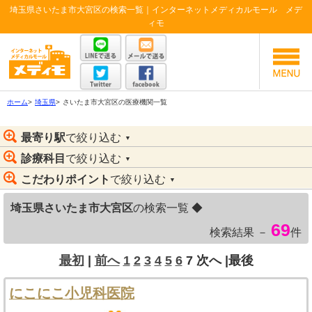
埼玉県さいたま市大宮区の検索一覧｜インターネットメディカルモール メデ
ィモ
ホーム
>
埼玉県
>
さいたま市大宮区の医療機関一覧
最寄り駅
で絞り込む
▼
診療科目
で絞り込む
▼
こだわりポイント
で絞り込む
▼
埼玉県さいたま市大宮区
の検索一覧 ◆
69
検索結果 －
件
最初
|
前へ
1
2
3
4
5
6
7
次へ
|最後
にこにこ小児科医院