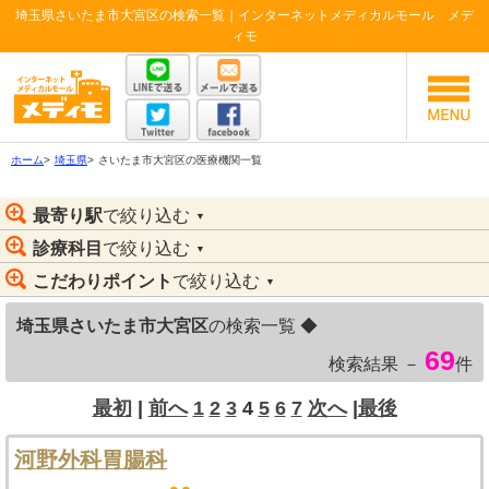
埼玉県さいたま市大宮区の検索一覧｜インターネットメディカルモール メデ
ィモ
ホーム
>
埼玉県
>
さいたま市大宮区の医療機関一覧
最寄り駅
で絞り込む
▼
診療科目
で絞り込む
▼
こだわりポイント
で絞り込む
▼
埼玉県さいたま市大宮区
の検索一覧 ◆
69
検索結果 －
件
最初
|
前へ
1
2
3
4
5
6
7
次へ
|
最後
河野外科胃腸科