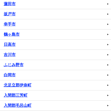
蓮田市
坂戸市
幸手市
鶴ヶ島市
日高市
吉川市
ふじみ野市
白岡市
北足立郡伊奈町
入間郡三芳町
入間郡毛呂山町