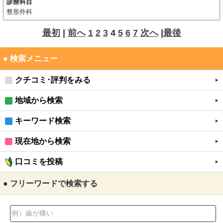
診療科目
整形外科
最初
|
前へ
1
2
3
4
5
6
7
次へ
|
最後
● 検索メニュー
クチコミ･評判をみる
地域から検索
キーワード検索
現在地から検索
口コミを投稿
● フリーワードで検索する