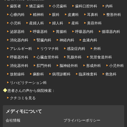
歯医者
矯正歯科
小児歯科
歯科口腔外科
内科
心療内科
精神科
眼科
皮膚科
耳鼻科
整形外科
小児科
産婦人科
婦人科
産科
美容外科
泌尿器科
呼吸器科
胃腸科
呼吸器内科
循環器内科
消化器内科
腎臓内科
神経内科
血液内科
アレルギー科
リウマチ科
感染症内科
外科
呼吸器外科
心臓血管外科
乳腺外科
気管食道外科
消化器外科
肛門外科
脳神経外科
形成外科
小児外科
放射線科
麻酔科
病理診断科
臨床検査科
救急科
リハビリテーション科
◆患者さんの声から病院検索：
クチコミを見る
メディモについて
会社情報
プライバシーポリシー