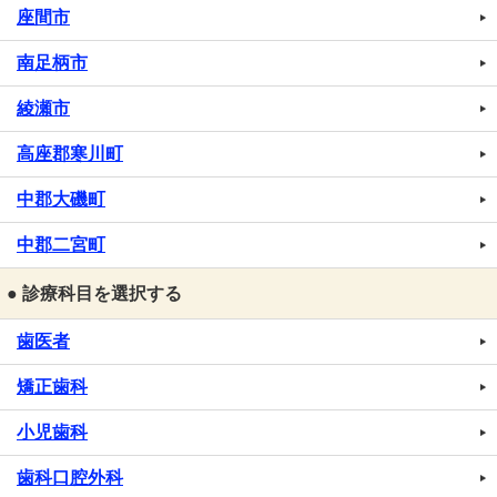
座間市
南足柄市
綾瀬市
高座郡寒川町
中郡大磯町
中郡二宮町
● 診療科目を選択する
歯医者
矯正歯科
小児歯科
歯科口腔外科