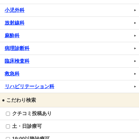
小児外科
放射線科
麻酔科
病理診断科
臨床検査科
救急科
リハビリテーション科
● こだわり検索
クチコミ投稿あり
土・日診療可
19:00以降診療可