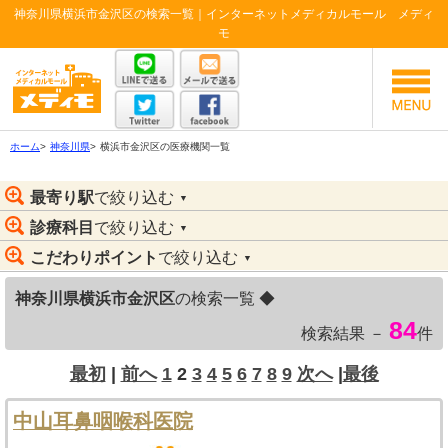
神奈川県横浜市金沢区の検索一覧｜インターネットメディカルモール メディ
モ
ホーム
>
神奈川県
>
横浜市金沢区の医療機関一覧
最寄り駅
で絞り込む
▼
診療科目
で絞り込む
▼
こだわりポイント
で絞り込む
▼
神奈川県横浜市金沢区
の検索一覧 ◆
84
検索結果 －
件
最初
|
前へ
1
2
3
4
5
6
7
8
9
次へ
|
最後
中山耳鼻咽喉科医院