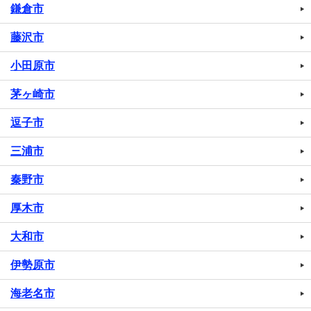
鎌倉市
藤沢市
小田原市
茅ヶ崎市
逗子市
三浦市
秦野市
厚木市
大和市
伊勢原市
海老名市