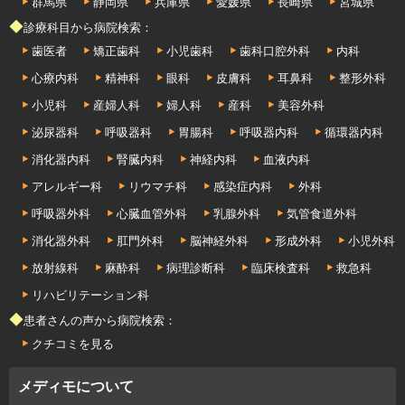
群馬県
静岡県
兵庫県
愛媛県
長崎県
宮城県
◆診療科目から病院検索：
歯医者
矯正歯科
小児歯科
歯科口腔外科
内科
心療内科
精神科
眼科
皮膚科
耳鼻科
整形外科
小児科
産婦人科
婦人科
産科
美容外科
泌尿器科
呼吸器科
胃腸科
呼吸器内科
循環器内科
消化器内科
腎臓内科
神経内科
血液内科
アレルギー科
リウマチ科
感染症内科
外科
呼吸器外科
心臓血管外科
乳腺外科
気管食道外科
消化器外科
肛門外科
脳神経外科
形成外科
小児外科
放射線科
麻酔科
病理診断科
臨床検査科
救急科
リハビリテーション科
◆患者さんの声から病院検索：
クチコミを見る
メディモについて