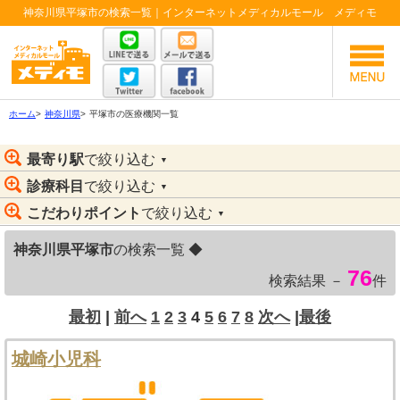
神奈川県平塚市の検索一覧｜インターネットメディカルモール メディモ
ホーム
>
神奈川県
>
平塚市の医療機関一覧
最寄り駅
で絞り込む
▼
診療科目
で絞り込む
▼
こだわりポイント
で絞り込む
▼
神奈川県平塚市
の検索一覧 ◆
76
検索結果 －
件
最初
|
前へ
1
2
3
4
5
6
7
8
次へ
|
最後
城崎小児科