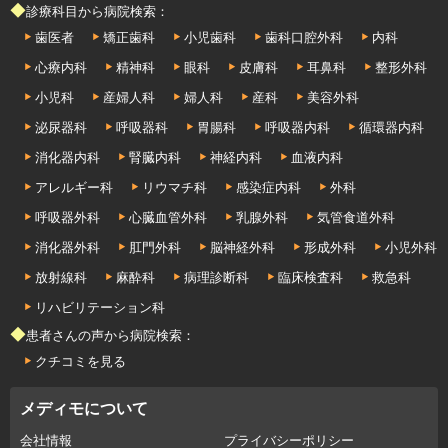
◆診療科目から病院検索：
歯医者
矯正歯科
小児歯科
歯科口腔外科
内科
心療内科
精神科
眼科
皮膚科
耳鼻科
整形外科
小児科
産婦人科
婦人科
産科
美容外科
泌尿器科
呼吸器科
胃腸科
呼吸器内科
循環器内科
消化器内科
腎臓内科
神経内科
血液内科
アレルギー科
リウマチ科
感染症内科
外科
呼吸器外科
心臓血管外科
乳腺外科
気管食道外科
消化器外科
肛門外科
脳神経外科
形成外科
小児外科
放射線科
麻酔科
病理診断科
臨床検査科
救急科
リハビリテーション科
◆患者さんの声から病院検索：
クチコミを見る
メディモについて
会社情報
プライバシーポリシー