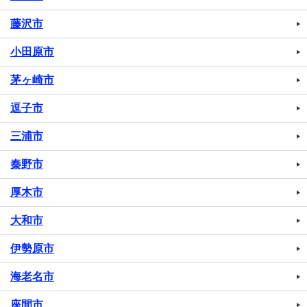
藤沢市
小田原市
茅ヶ崎市
逗子市
三浦市
秦野市
厚木市
大和市
伊勢原市
海老名市
座間市