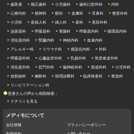
歯医者
矯正歯科
小児歯科
歯科口腔外科
内科
心療内科
精神科
眼科
皮膚科
耳鼻科
整形外科
小児科
産婦人科
婦人科
産科
美容外科
泌尿器科
呼吸器科
胃腸科
呼吸器内科
循環器内科
消化器内科
腎臓内科
神経内科
血液内科
アレルギー科
リウマチ科
感染症内科
外科
呼吸器外科
心臓血管外科
乳腺外科
気管食道外科
消化器外科
肛門外科
脳神経外科
形成外科
小児外科
放射線科
麻酔科
病理診断科
臨床検査科
救急科
リハビリテーション科
◆患者さんの声から病院検索：
クチコミを見る
メディモについて
会社情報
プライバシーポリシー
利用規約
お問い合わせ