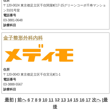
住所
〒120-0024 東京都足立区千住関屋町17-15グリーンコーポ千寿マンショ
ン3101号室
電話番号
03-3881-0648
診療科目
金子整形外科内科
住所
〒120-0043 東京都足立区千住宮元町1-1
電話番号
03-3888-5567
診療科目
最初
|
前へ
6
7
8
9
10
11
12
13
14
15
16
17
次へ
|
最
後