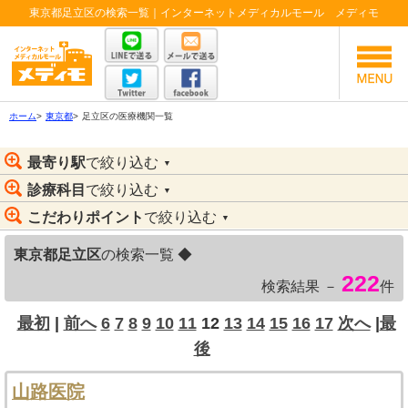
東京都足立区の検索一覧｜インターネットメディカルモール メディモ
ホーム
>
東京都
>
足立区の医療機関一覧
最寄り駅
で絞り込む
▼
診療科目
で絞り込む
▼
こだわりポイント
で絞り込む
▼
東京都足立区
の検索一覧 ◆
222
検索結果 －
件
最初
|
前へ
6
7
8
9
10
11
12
13
14
15
16
17
次へ
|
最
後
山路医院