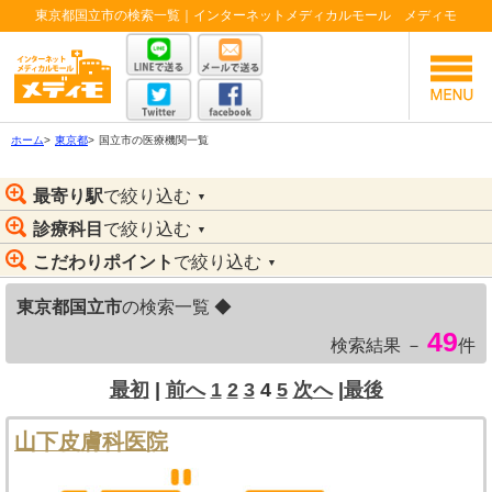
東京都国立市の検索一覧｜インターネットメディカルモール メディモ
ホーム
>
東京都
>
国立市の医療機関一覧
最寄り駅
で絞り込む
▼
診療科目
で絞り込む
▼
こだわりポイント
で絞り込む
▼
東京都国立市
の検索一覧 ◆
49
検索結果 －
件
最初
|
前へ
1
2
3
4
5
次へ
|
最後
山下皮膚科医院