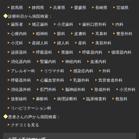
群馬県
静岡県
兵庫県
愛媛県
長崎県
宮城県
◆診療科目から病院検索：
歯医者
矯正歯科
小児歯科
歯科口腔外科
内科
心療内科
精神科
眼科
皮膚科
耳鼻科
整形外科
小児科
産婦人科
婦人科
産科
美容外科
泌尿器科
呼吸器科
胃腸科
呼吸器内科
循環器内科
消化器内科
腎臓内科
神経内科
血液内科
アレルギー科
リウマチ科
感染症内科
外科
呼吸器外科
心臓血管外科
乳腺外科
気管食道外科
消化器外科
肛門外科
脳神経外科
形成外科
小児外科
放射線科
麻酔科
病理診断科
臨床検査科
救急科
リハビリテーション科
◆患者さんの声から病院検索：
クチコミを見る