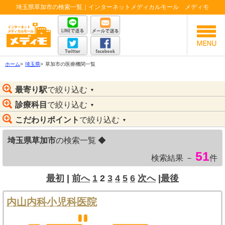
埼玉県草加市の検索一覧｜インターネットメディカルモール メディモ
ホーム
>
埼玉県
>
草加市の医療機関一覧
最寄り駅
で絞り込む
▼
診療科目
で絞り込む
▼
こだわりポイント
で絞り込む
▼
埼玉県草加市
の検索一覧 ◆
51
検索結果 －
件
最初
|
前へ
1
2
3
4
5
6
次へ
|
最後
内山内科小児科医院