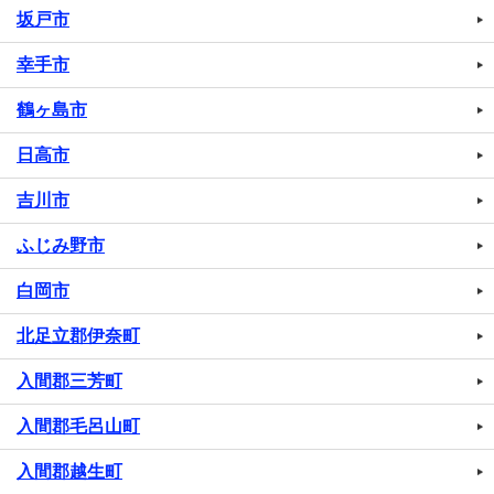
坂戸市
幸手市
鶴ヶ島市
日高市
吉川市
ふじみ野市
白岡市
北足立郡伊奈町
入間郡三芳町
入間郡毛呂山町
入間郡越生町