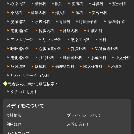
心療内科
精神科
眼科
皮膚科
耳鼻科
整形外科
小児科
産婦人科
婦人科
産科
美容外科
泌尿器科
呼吸器科
胃腸科
呼吸器内科
循環器内科
消化器内科
腎臓内科
神経内科
血液内科
アレルギー科
リウマチ科
感染症内科
外科
呼吸器外科
心臓血管外科
乳腺外科
気管食道外科
消化器外科
肛門外科
脳神経外科
形成外科
小児外科
放射線科
麻酔科
病理診断科
臨床検査科
救急科
リハビリテーション科
◆患者さんの声から病院検索：
クチコミを見る
メディモについて
会社情報
プライバシーポリシー
利用規約
お問い合わせ
サイトマップ