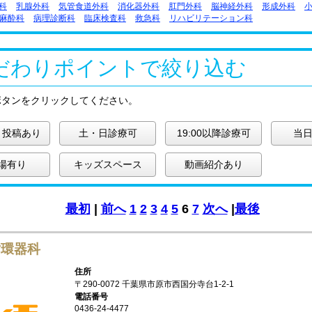
科
乳腺外科
気管食道外科
消化器外科
肛門外科
脳神経外科
形成外科
麻酔科
病理診断科
臨床検査科
救急科
リハビリテーション科
だわりポイントで絞り込む
ボタンをクリックしてください。
ミ投稿あり
土・日診療可
19:00以降診療可
当日
場有り
キッズスペース
動画紹介あり
最初
|
前へ
1
2
3
4
5
6
7
次へ
|
最後
循環器科
住所
〒290-0072 千葉県市原市西国分寺台1-2-1
電話番号
0436-24-4477