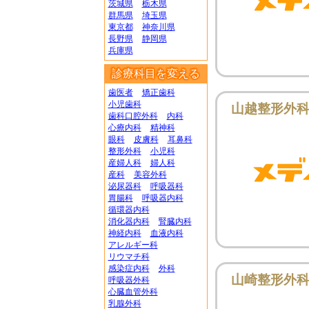
茨城県
栃木県
群馬県
埼玉県
東京都
神奈川県
長野県
静岡県
兵庫県
診療科目を変える
歯医者
矯正歯科
小児歯科
山越整形外
歯科口腔外科
内科
心療内科
精神科
眼科
皮膚科
耳鼻科
整形外科
小児科
産婦人科
婦人科
産科
美容外科
泌尿器科
呼吸器科
胃腸科
呼吸器内科
循環器内科
消化器内科
腎臓内科
神経内科
血液内科
アレルギー科
リウマチ科
感染症内科
外科
山崎整形外
呼吸器外科
心臓血管外科
乳腺外科