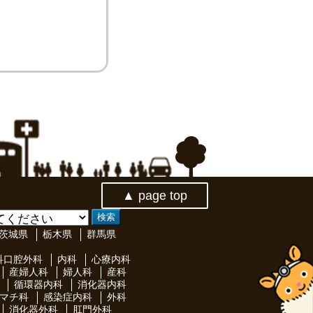
▲ page top
茨城県
栃木県
群馬県
科口腔外科
内科
心療内科
産婦人科
婦人科
産科
循環器内科
消化器内科
マチ科
感染症内科
外科
消化器外科
肛門外科