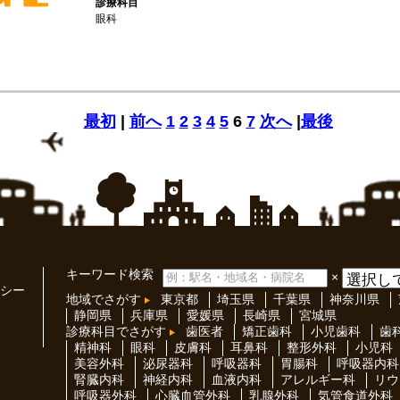
診療科目
眼科
最初
|
前へ
1
2
3
4
5
6
7
次へ
|
最後
キーワード検索
×
シー
地域でさがす
東京都
埼玉県
千葉県
神奈川県
静岡県
兵庫県
愛媛県
長崎県
宮城県
診療科目でさがす
歯医者
矯正歯科
小児歯科
歯
精神科
眼科
皮膚科
耳鼻科
整形外科
小児科
美容外科
泌尿器科
呼吸器科
胃腸科
呼吸器内科
腎臓内科
神経内科
血液内科
アレルギー科
リウ
呼吸器外科
心臓血管外科
乳腺外科
気管食道外科