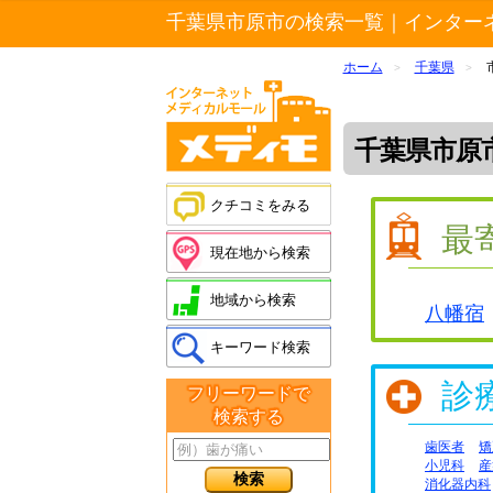
千葉県市原市の検索一覧｜インター
ホーム
千葉県
>
>
千葉県市原
クチコミをみる
最
現在地から検索
地域から検索
八幡宿
キーワード検索
診
フリーワードで
検索する
歯医者
矯
小児科
産
消化器内科