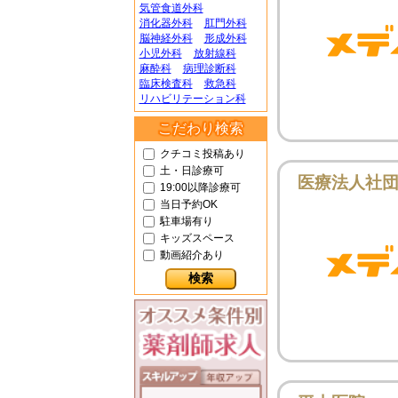
気管食道外科
消化器外科
肛門外科
脳神経外科
形成外科
小児外科
放射線科
麻酔科
病理診断科
臨床検査科
救急科
リハビリテーション科
こだわり検索
クチコミ投稿あり
土・日診療可
医療法人社団
19:00以降診療可
当日予約OK
駐車場有り
キッズスペース
動画紹介あり