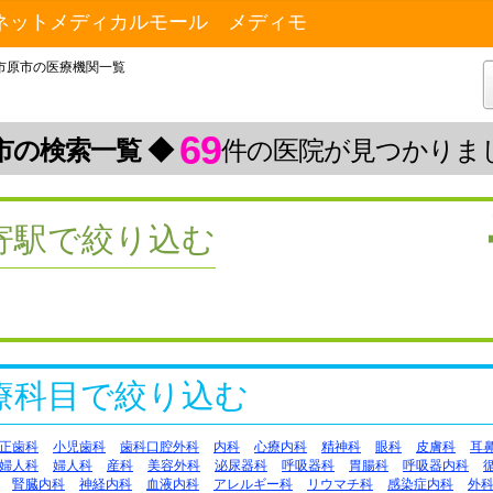
ネットメディカルモール メディモ
市原市の医療機関一覧
69
市の検索一覧 ◆
件の医院が見つかりま
寄駅で絞り込む
療科目で絞り込む
正歯科
小児歯科
歯科口腔外科
内科
心療内科
精神科
眼科
皮膚科
耳
婦人科
婦人科
産科
美容外科
泌尿器科
呼吸器科
胃腸科
呼吸器内科
腎臓内科
神経内科
血液内科
アレルギー科
リウマチ科
感染症内科
外