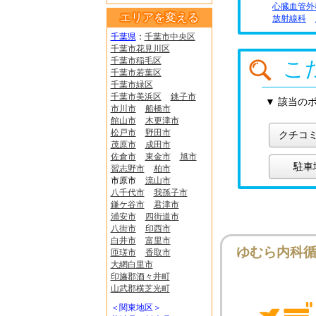
心臓血管外
エリアを変える
放射線科
千葉県
：
千葉市中央区
千葉市花見川区
千葉市稲毛区
こ
千葉市若葉区
千葉市緑区
千葉市美浜区
銚子市
▼ 該当の
市川市
船橋市
館山市
木更津市
松戸市
野田市
クチコ
茂原市
成田市
佐倉市
東金市
旭市
駐車
習志野市
柏市
市原市
流山市
八千代市
我孫子市
鎌ケ谷市
君津市
浦安市
四街道市
八街市
印西市
白井市
富里市
ゆむら内科
匝瑳市
香取市
大網白里市
印旛郡酒々井町
山武郡横芝光町
＜関東地区＞