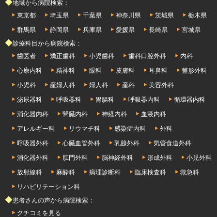
◆地域から病院検索：
東京都
埼玉県
千葉県
神奈川県
茨城県
栃木県
群馬県
静岡県
兵庫県
愛媛県
長崎県
宮城県
◆診療科目から病院検索：
歯医者
矯正歯科
小児歯科
歯科口腔外科
内科
心療内科
精神科
眼科
皮膚科
耳鼻科
整形外科
小児科
産婦人科
婦人科
産科
美容外科
泌尿器科
呼吸器科
胃腸科
呼吸器内科
循環器内科
消化器内科
腎臓内科
神経内科
血液内科
アレルギー科
リウマチ科
感染症内科
外科
呼吸器外科
心臓血管外科
乳腺外科
気管食道外科
消化器外科
肛門外科
脳神経外科
形成外科
小児外科
放射線科
麻酔科
病理診断科
臨床検査科
救急科
リハビリテーション科
◆患者さんの声から病院検索：
クチコミを見る