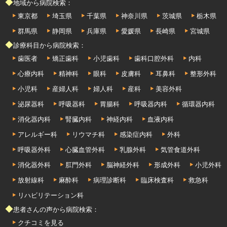
◆地域から病院検索：
東京都
埼玉県
千葉県
神奈川県
茨城県
栃木県
群馬県
静岡県
兵庫県
愛媛県
長崎県
宮城県
◆診療科目から病院検索：
歯医者
矯正歯科
小児歯科
歯科口腔外科
内科
心療内科
精神科
眼科
皮膚科
耳鼻科
整形外科
小児科
産婦人科
婦人科
産科
美容外科
泌尿器科
呼吸器科
胃腸科
呼吸器内科
循環器内科
消化器内科
腎臓内科
神経内科
血液内科
アレルギー科
リウマチ科
感染症内科
外科
呼吸器外科
心臓血管外科
乳腺外科
気管食道外科
消化器外科
肛門外科
脳神経外科
形成外科
小児外科
放射線科
麻酔科
病理診断科
臨床検査科
救急科
リハビリテーション科
◆患者さんの声から病院検索：
クチコミを見る