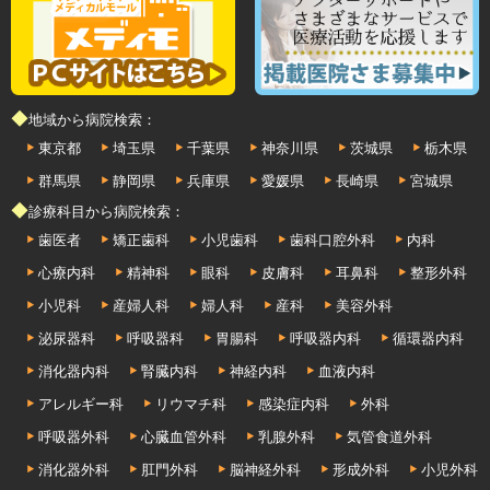
◆地域から病院検索：
東京都
埼玉県
千葉県
神奈川県
茨城県
栃木県
群馬県
静岡県
兵庫県
愛媛県
長崎県
宮城県
◆診療科目から病院検索：
歯医者
矯正歯科
小児歯科
歯科口腔外科
内科
心療内科
精神科
眼科
皮膚科
耳鼻科
整形外科
小児科
産婦人科
婦人科
産科
美容外科
泌尿器科
呼吸器科
胃腸科
呼吸器内科
循環器内科
消化器内科
腎臓内科
神経内科
血液内科
アレルギー科
リウマチ科
感染症内科
外科
呼吸器外科
心臓血管外科
乳腺外科
気管食道外科
消化器外科
肛門外科
脳神経外科
形成外科
小児外科