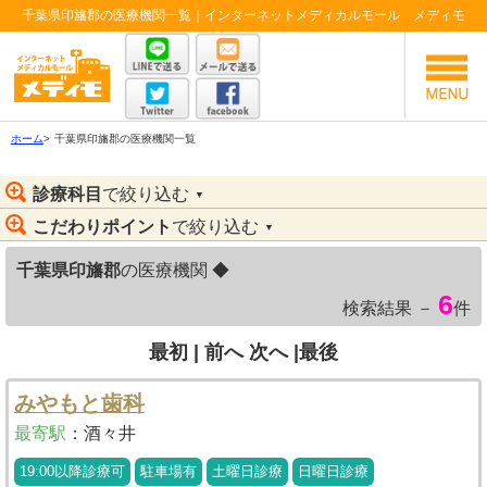
千葉県印旛郡の医療機関一覧｜インターネットメディカルモール メディモ
ホーム
>
千葉県印旛郡の医療機関一覧
診療科目
で絞り込む
▼
こだわりポイント
で絞り込む
▼
千葉県印旛郡
の医療機関 ◆
6
検索結果 －
件
最初 |
前へ
次へ
|最後
みやもと歯科
最寄駅
：
酒々井
19:00以降診療可
駐車場有
土曜日診療
日曜日診療