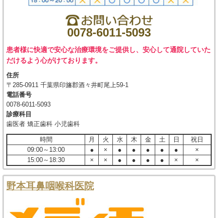
0078-6011-5093
患者様に快適で安心な治療環境をご提供し、安心して通院していた
だけるよう心がけております。
住所
〒285-0911 千葉県印旛郡酒々井町尾上59-1
電話番号
0078-6011-5093
診療科目
歯医者 矯正歯科 小児歯科
時間
月
火
水
木
金
土
日
祝日
09:00～13:00
●
×
●
●
●
●
●
×
15:00～18:30
×
×
●
●
●
●
×
×
野本耳鼻咽喉科医院