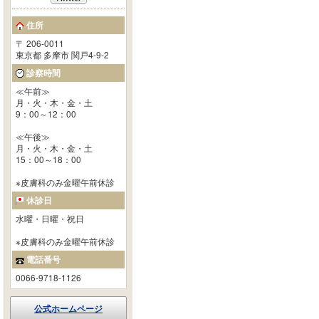
住所
〒 206-0011
東京都 多摩市 関戸4-9-2
診察時間
≪午前≫
月・火・木・金・土
9：00～12：00
≪午後≫
月・火・木・金・土
15：00～18：00
※皮膚科のみ金曜午前休診
休診日
水曜・日曜・祝日
※皮膚科のみ金曜午前休診
電話番号
0066-9718-1126
公式ホームページ