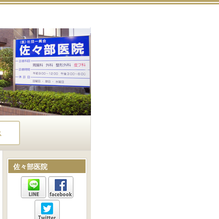
ス
佐々部医院