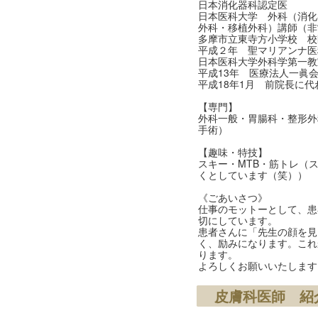
日本消化器科認定医
日本医科大学 外科（消化
外科・移植外科）講師（非
多摩市立東寺方小学校 校
平成２年 聖マリアンナ医
日本医科大学外科学第一教
平成13年 医療法人一眞
平成18年1月 前院長に
【専門】
外科一般・胃腸科・整形外
手術）
【趣味・特技】
スキー・MTB・筋トレ（
くとしています（笑））
《ごあいさつ》
仕事のモットーとして、患
切にしています。
患者さんに「先生の顔を見
く、励みになります。これ
ります。
よろしくお願いいたします
皮膚科医師 紹