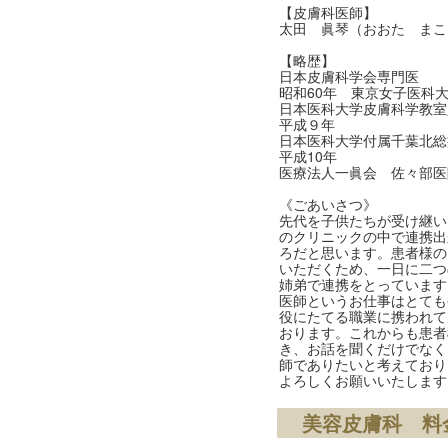
【皮膚科医師】
太田 眞琴（おおた まこ
【略歴】
日本皮膚科学会専門医
昭和60年 東京女子医科
日本医科大学皮膚科学教室
平成９年
日本医科大学付属千葉北総
平成10年
医療法人一眞会 佐々部医
《ごあいさつ》
先代を子供たちが受け継い
のクリニックの中で連携出
ろだと思います。患者様の
いただくため、一日に二つ
姉弟で連携をとっています
医師というお仕事はとても
役にたてる職業に携われて
おります。これからも患者
き、お話を聞くだけでなく
師でありたいと考えており
よろしくお願いいたします
美容皮膚科 料