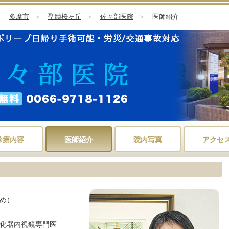
＞
多摩市
＞
聖蹟桜ヶ丘
＞
佐々部医院
＞
医師紹介
診療内容
医師紹介
院内写真
アクセ
め）
化器内視鏡専門医