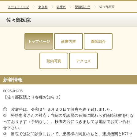
メディモトップ
東京都
多摩市
聖蹟桜ヶ丘
佐々部医院
佐々部医院
トップページ
診療内容
医師紹介
院内写真
アクセス
新着情報
2025-01-06
【佐々部医院より各種お知らせ】
① 皮膚科は、令和３年６月３０日で診療を終了致しました。
② 発熱患者さんの対応：当院の受診歴の有無に関わらず随時診察を行な
っております（予約なし）。検査内容につきましては電話でお問い合わ
せ下さい。
③ 当院では訪問診療において、患者様の同意のもと、連携機関とICTツ