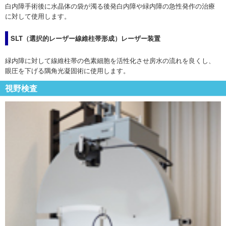
白内障手術後に水晶体の袋が濁る後発白内障や緑内障の急性発作の治療
に対して使用します。
SLT（選択的レーザー線維柱帯形成）レーザー装置
緑内障に対して線維柱帯の色素細胞を活性化させ房水の流れを良くし、
眼圧を下げる隅角光凝固術に使用します。
視野検査