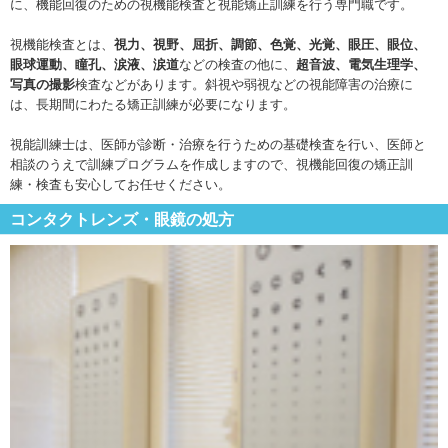
に、機能回復のための視機能検査と視能矯正訓練を行う専門職です。
視機能検査とは、
視力、視野、屈折、調節、色覚、光覚、眼圧、眼位、
眼球運動、瞳孔、涙液、涙道
などの検査の他に、
超音波、電気生理学、
写真の撮影
検査などがあります。斜視や弱視などの視能障害の治療に
は、長期間にわたる矯正訓練が必要になります。
視能訓練士は、医師が診断・治療を行うための基礎検査を行い、医師と
相談のうえで訓練プログラムを作成しますので、視機能回復の矯正訓
練・検査も安心してお任せください。
コンタクトレンズ・眼鏡の処方