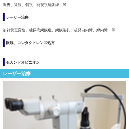
近視、遠視、斜視、弱視視能訓練 等
レーザー治療
加齢黄斑変性、糖尿病網膜症、網膜裂孔、後発白内障、緑内障 等
眼鏡、コンタクトレンズ処方
セカンドオピニオン
レーザー治療