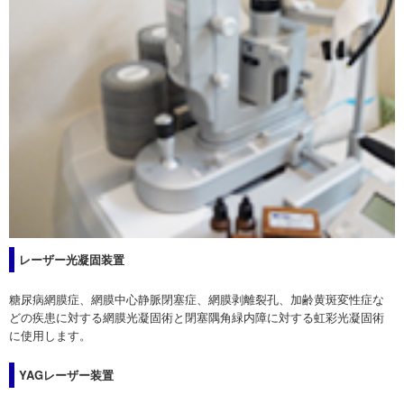
レーザー光凝固装置
糖尿病網膜症、網膜中心静脈閉塞症、網膜剥離裂孔、加齢黄斑変性症な
どの疾患に対する網膜光凝固術と閉塞隅角緑内障に対する虹彩光凝固術
に使用します。
YAGレーザー装置