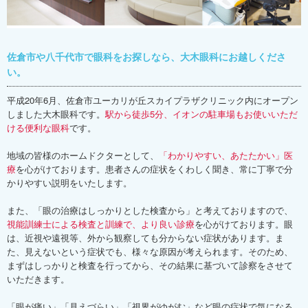
佐倉市や八千代市で眼科をお探しなら、大木眼科にお越しくださ
い。
平成20年6月、佐倉市ユーカリが丘スカイプラザクリニック内にオープン
しました大木眼科です。
駅から徒歩5分、イオンの駐車場もお使いいただ
ける便利な眼科
です。
地域の皆様のホームドクターとして、
「わかりやすい、あたたかい」医
療
を心がけております。患者さんの症状をくわしく聞き、常に丁寧で分
かりやすい説明をいたします。
また、「眼の治療はしっかりとした検査から」と考えておりますので、
視能訓練士による検査と訓練で、より良い診療
を心がけております。眼
は、近視や遠視等、外から観察しても分からない症状があります。ま
た、見えないという症状でも、様々な原因が考えられます。そのため、
まずはしっかりと検査を行ってから、その結果に基づいて診察をさせて
いただきます。
「眼が痛い」「見えづらい」「視界がゆがむ」など眼の症状で気になる