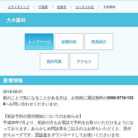
メディモトップ
千葉県
佐倉市
ユーカリが丘
大木眼科
大木眼科
トップページ
診療内容
院長紹介
院内写真
アクセス
新着情報
2018-06-01
眼のことで気になることがある方は、お気軽に通話無料の
0066-9718-152
8
へお問い合わせくださいませ。
【初診予約の受付開始についてのお知らせ】
平成26年7月より、初診の方もお電話で予約をお取りいただけるようにな
っております。あらかじめ問診票をご記入の上お持ちいただくと、受付
がスムーズです。
問診表
をダウンロードしてお使いくださいませ。