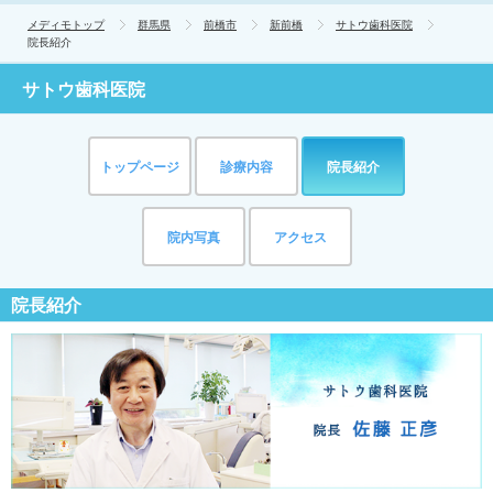
メディモトップ
群馬県
前橋市
新前橋
サトウ歯科医院
院長紹介
サトウ歯科医院
トップページ
診療内容
院長紹介
院内写真
アクセス
院長紹介