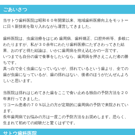
ごあいさつ
当サトウ歯科医院は昭和６０年開業以来、地域歯科医療向上をモットー
に日々新技術を取り入れながら運営してきました。
歯科医院は、虫歯治療をはじめ 歯周病、歯科矯正、口腔外科等、多岐に
わたりますが、私が３０余年にわたり歯科医療にたずさわってきた結
果、おのずと得た結論は、いかに歯周病を抑え込むかの一言です。
いつまでも自分の歯で食事をしたいなら、歯周病を押さえこんだ者の勝
ちです。
真っ白で全く虫歯になっていないが、揺れているという歯より、全ての
歯が虫歯になっているが、歯の揺れはない、後者のほうがだんぜんよろ
しいと思います。
当医院は揺れはじめてきた歯をここで食い止める独自の予防方法を２０
年来行ってきました。
リコール患者の７０％以上の方が定期的に歯周病の予防で来院されてい
ます。
長年歯周病でお悩みの方は一度この予防方法をお奨めします。恐らく、
生まれて初めての経験だと驚くはずです。
サトウ歯科医院