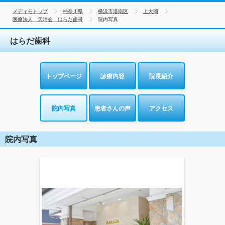
メディモトップ
神奈川県
横浜市港南区
上大岡
医療法人 天晴会 はらだ歯科
院内写真
はらだ歯科
トップページ
診療内容
院長紹介
院内写真
患者さんの声
アクセス
院内写真