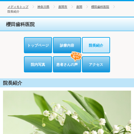
メディモトップ
神奈川県
座間市
座間
櫻田歯科医院
院長紹介
櫻田歯科医院
トップページ
診療内容
院長紹介
院内写真
患者さんの声
アクセス
院長紹介