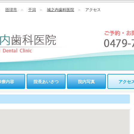
＞
匝瑳市
＞
干潟
＞
城之内歯科医院
＞
アクセス
診療内容
院長あいさつ
院内写真
アクセ