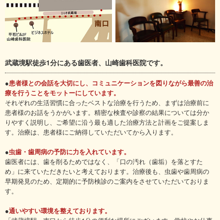
武蔵境駅徒歩1分にある歯医者、山崎歯科医院です。
●
患者様との会話を大切にし、コミュニケーションを図りながら最善の治
療を行うことをモットーにしています。
それぞれの生活習慣に合ったベストな治療を行うため、まずは治療前に
患者様のお話をうかがいます。精密な検査や診察の結果については分か
りやすく説明し、ご希望に沿う最も適した治療方法と計画をご提案しま
す。治療は、患者様にご納得していただいてから入ります。
●
虫歯・歯周病の予防に力を入れています。
歯医者には、歯を削るためではなく、「口の汚れ（歯垢）を落とすた
め」に来ていただきたいと考えております。治療後も、虫歯や歯周病の
早期発見のため、定期的に予防検診のご案内をさせていただいておりま
す。
●
通いやすい環境を整えております。