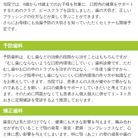
当院では、0歳から15歳までのお子様を対象に、口腔内の健康をサポート
するためのクラブ、ピースクラブを設立しました。歯の大切さ、正しい
ブラッシングの仕方などが楽しく学ぶことができます。
さらにお母様にも虫歯予防の大切さを知っていただくセミナーも開催予
定です。
予防歯科
予防歯科は、むし歯などの治療の段階から治すことはもちろんですが、
『むし歯にならないような口腔内環境にしていく』歯科診療です。ただ
むし歯やお口の中のトラブルを治すのではなく、一生使う歯ですから、
ブラッシング指導やむし歯になりにくい口腔内環境の作り方や知識など
をお教えしていきます。当院では、患者さんの人生が健やかで豊かなも
のであることを願い、お口の健康をサポートしていきたいと考えており
ます。そのために問題がなくても患者さん個人個人に併せて１～３ヶ月
おきに定期健診を受診するよう推奨しております。
矯正歯科
歯並びは見た目だけでなく、健康にも大きな影響を与えます。噛み合わ
せがずれていることで顎の発育・発音・肥満・コンプレックスなど、心
と体に悪い影響を与えてしまいます。特に顎（あご）の骨の成長や歯の