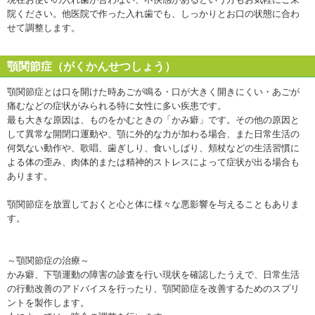
院ください。他医院で作った入れ歯でも、しっかりとお口の状態に合わ
せて調整します。
顎関節症（がくかんせつしょう）
顎関節症とは口を開けた時あごが鳴る・口が大きく開きにくい・あごが
痛むなどの症状がみられる特に女性に多い疾患です。
最も大きな原因は、ものをかむときの「かみ癖」です。その他の原因と
して異常な開閉口運動や、顎に外的な力が加わる場合、また日常生活の
何気ない動作や、歌唱、歯ぎしり、食いしばり、頬杖などの生活習慣に
よる体の歪み、肉体的または精神的ストレスによって症状が出る場合も
あります。
顎関節症を放置しておくと心と体に様々な悪影響を与えることもありま
す。
～顎関節症の治療～
かみ癖、下顎運動の障害の診査を行い現状を確認したうえで、日常生活
の行動改善のアドバイスを行ったり、顎関節症を改善するためのスプリ
ントを製作します。