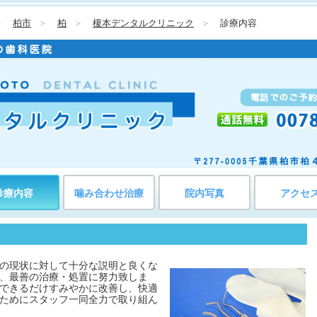
＞
柏市
＞
柏
＞
榎本デンタルクリニック
＞
診療内容
診療内容
噛み合わせ治療
院内写真
アクセ
の現状に対して十分な説明と良くな
、最善の治療・処置に努力致しま
できるだけすみやかに改善し、快適
ためにスタッフ一同全力で取り組ん