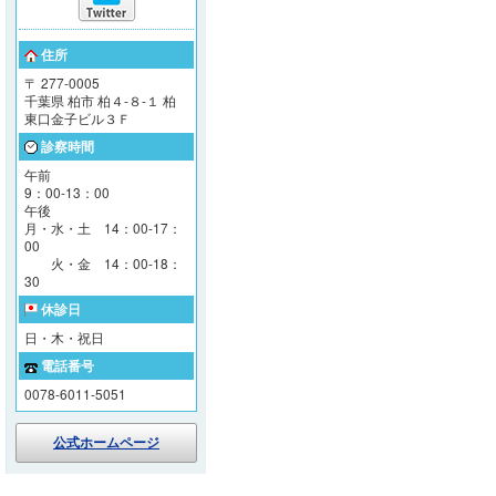
住所
〒 277-0005
千葉県 柏市 柏４-８-１ 柏
東口金子ビル３Ｆ
診察時間
午前
9：00-13：00
午後
月・水・土 14：00-17：
00
火・金 14：00-18：
30
休診日
日・木・祝日
電話番号
0078-6011-5051
公式ホームページ