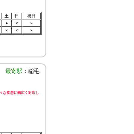
土
日
祝日
●
×
×
×
×
×
最寄駅
：稲毛
々な疾患に幅広く対応し