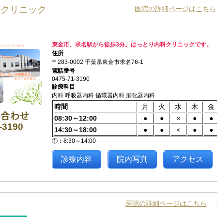
科クリニック
医院の詳細ページはこちら
東金市、求名駅から徒歩3分。はっとり内科クリニックです。
住所
〒283-0002 千葉県東金市求名76-1
電話番号
0475-71-3190
診療科目
内科 呼吸器内科 循環器内科 消化器内科
時間
月
火
水
木
金
08:30～12:00
●
●
×
●
●
-3190
14:30～18:00
●
●
×
●
●
①：8:30～14:00
診療内容
院内写真
アクセス
科
医院の詳細ページはこちら