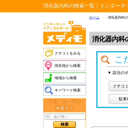
消化器内科の検索一覧｜インターネ
ホーム
消化器内科
>
消化器内科
クチコミをみる
こ
現在地から検索
▼ 該当の
地域から検索
クチコ
キーワード検索
駐車
フリーワードで
検索する