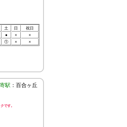
土
日
祝日
●
×
×
①
×
×
寄駅
：百合ヶ丘
ックです。