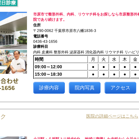
市原市で整形外科、内科、リウマチ科をお探しなら市原整形外
院であり続けます。
住所
〒290-0062 千葉県市原市八幡1836-3
電話番号
0436-43-1656
診療科目
内科 皮膚科 整形外科 泌尿器科 消化器内科 リウマチ科 リハビ
時間
月
火
水
木
金
09:00～12:00
●
●
●
●
●
15:00～18:30
●
●
●
●
●
-1656
診療内容
院内写真
アクセス
ック
医院の詳細ページはこちら