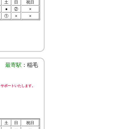
土
日
祝日
●
②
×
①
×
×
最寄駅
：稲毛
をサポートいたします。
土
日
祝日