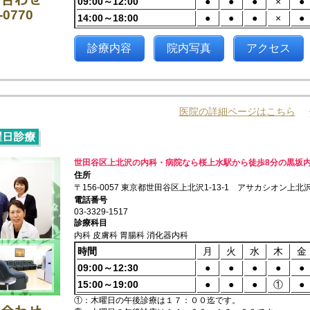
09:00～12:00
●
●
●
×
●
-0770
14:00～18:00
●
●
●
×
●
診療内容
院内写真
アクセス
医院の詳細ページはこちら
世田谷区上北沢の内科・病院なら桜上水駅から徒歩8分の黒坂
住所
〒156-0057 東京都世田谷区上北沢1-13-1 アサカシオン上北
電話番号
03-3329-1517
診療科目
内科 皮膚科 胃腸科 消化器内科
時間
月
火
水
木
金
09:00～12:30
●
●
●
●
●
15:00～19:00
●
●
●
①
●
①：木曜日の午後診療は１７：００迄です。