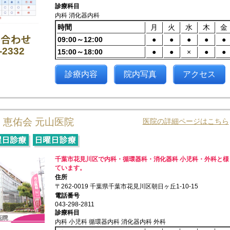
診療科目
内科 消化器内科
時間
月
火
水
木
金
09:00～12:00
●
●
●
●
●
-2332
15:00～18:00
●
●
×
●
●
診療内容
院内写真
アクセス
 恵佑会 元山医院
医院の詳細ページはこちら
千葉市花見川区で内科・循環器科・消化器科 小児科・外科と様
ています。
住所
〒262-0019 千葉県千葉市花見川区朝日ヶ丘1-10-15
電話番号
043-298-2811
診療科目
内科 小児科 循環器内科 消化器内科 外科