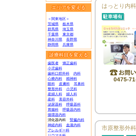
はっとり内
エリアを変える
＜関東地区＞
茨城県
栃木県
群馬県
埼玉県
千葉県
東京都
神奈川県
長野県
静岡県
兵庫県
診療科目を変える
歯医者
矯正歯科
小児歯科
歯科口腔外科
内科
0475-71
心療内科
精神科
眼科
皮膚科
耳鼻科
整形外科
小児科
産婦人科
婦人科
産科
美容外科
泌尿器科
呼吸器科
胃腸科
呼吸器内科
循環器内科
消化器内科
腎臓内科
神経内科
血液内科
市原整形外
アレルギー科
リウマチ科