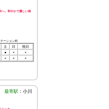
科へ。和やかで優しい病
リテーション科
土
日
祝日
●
×
×
×
×
×
最寄駅
：小川