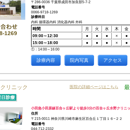
〒286-0036 千葉県成田市加良部5-7-2
電話番号
0066-9718-1269
診療科目
内科 循環器内科 消化器内科 外科
時間
月
火
水
木
金
8-1269
09:00～12:30
●
●
●
×
●
15:00～18:00
●
●
●
×
●
①：14:00～16:00
診療内容
院内写真
アクセス
野クリニック
最
医院の詳細ページはこちら
小田急小田原線百合ヶ丘駅より徒歩3分の百合ヶ丘水野クリニ
住所
〒215-0011 神奈川県川崎市麻生区百合丘１丁目１６−２２
電話番号
044-712-2332