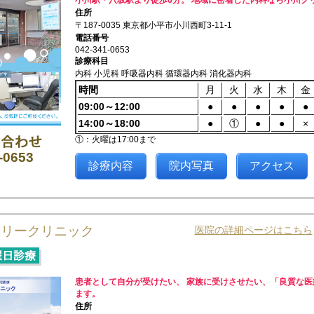
小川駅・八坂駅より徒歩6分。 地域に密着した内科なら小川ク
住所
〒187-0035 東京都小平市小川西町3-11-1
電話番号
042-341-0653
診療科目
内科 小児科 呼吸器内科 循環器内科 消化器内科
時間
月
火
水
木
金
09:00～12:00
●
●
●
●
●
14:00～18:00
●
①
●
●
×
①：火曜は17:00まで
-0653
診療内容
院内写真
アクセス
ミリークリニック
医院の詳細ページはこちら
患者として自分が受けたい、 家族に受けさせたい、「良質な医
ます。
住所