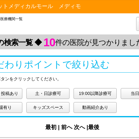
ットメディカルモール メディモ
の医療機関一覧
10
の検索一覧 ◆
件の医院が見つかりまし
だわりポイントで絞り込む
ボタンをクリックしてください。
ミ投稿あり
土・日診療可
19:00以降診療可
当日
場有り
キッズスペース
動画紹介あり
最初 |
前へ
次へ
|最後