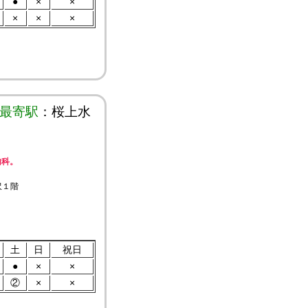
●
×
×
×
×
×
最寄駅
：桜上水
内科。
沢１階
土
日
祝日
●
×
×
②
×
×