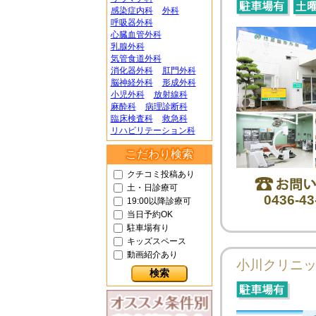
感染症内科
外科
呼吸器外科
心臓血管外科
乳腺外科
気管食道外科
消化器外科
肛門外科
脳神経外科
形成外科
小児外科
放射線科
麻酔科
病理診断科
臨床検査科
救急科
リハビリテーション科
こだわり検索
クチコミ投稿あり
土・日診療可
0436-43
19:00以降診療可
当日予約OK
駐車場有り
キッズスペース
動画紹介あり
小川クリニ