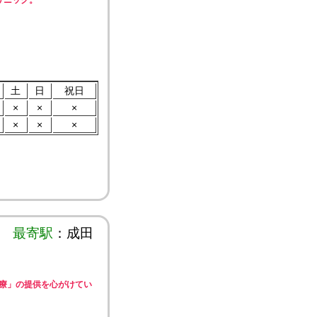
リニック。
土
日
祝日
×
×
×
×
×
×
最寄駅
：成田
療」の提供を心がけてい