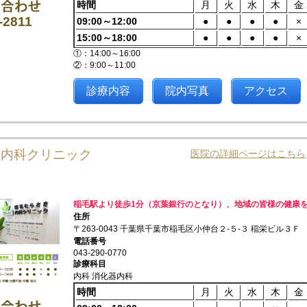
時間
月
火
水
木
金
-2811
09:00～12:00
●
●
●
●
×
15:00～18:00
●
●
●
●
×
①：14:00～16:00
②：9:00～11:00
診療内容
院内写真
アクセス
き内科クリニック
医院の詳細ページはこちら
稲毛駅より徒歩1分（京葉銀行のとなり）、地域の皆様の健康
住所
〒263-0043 千葉県千葉市稲毛区小仲台２-５-３ 稲栄ビル３Ｆ
電話番号
043-290-0770
診療科目
内科 消化器内科
時間
月
火
水
木
金