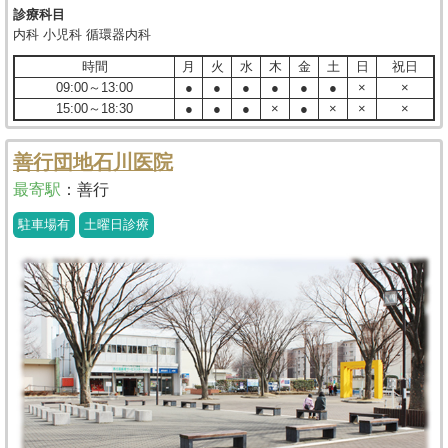
診療科目
内科 小児科 循環器内科
時間
月
火
水
木
金
土
日
祝日
09:00～13:00
●
●
●
●
●
●
×
×
15:00～18:30
●
●
●
×
●
×
×
×
善行団地石川医院
最寄駅
：
善行
駐車場有
土曜日診療