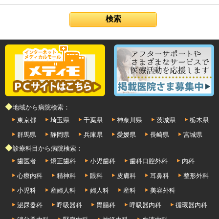
◆地域から病院検索：
東京都
埼玉県
千葉県
神奈川県
茨城県
栃木県
群馬県
静岡県
兵庫県
愛媛県
長崎県
宮城県
◆診療科目から病院検索：
歯医者
矯正歯科
小児歯科
歯科口腔外科
内科
心療内科
精神科
眼科
皮膚科
耳鼻科
整形外科
小児科
産婦人科
婦人科
産科
美容外科
泌尿器科
呼吸器科
胃腸科
呼吸器内科
循環器内科