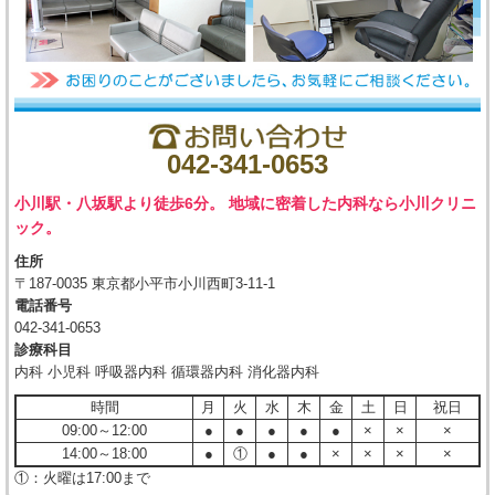
042-341-0653
小川駅・八坂駅より徒歩6分。 地域に密着した内科なら小川クリニ
ック。
住所
〒187-0035 東京都小平市小川西町3-11-1
電話番号
042-341-0653
診療科目
内科 小児科 呼吸器内科 循環器内科 消化器内科
時間
月
火
水
木
金
土
日
祝日
09:00～12:00
●
●
●
●
●
×
×
×
14:00～18:00
●
①
●
●
×
×
×
×
①：火曜は17:00まで