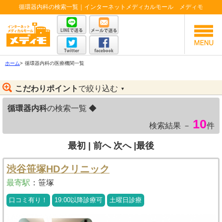
循環器内科の検索一覧｜インターネットメディカルモール メディモ
ホーム
>
循環器内科の医療機関一覧
こだわりポイント
で絞り込む
▼
循環器内科
の検索一覧 ◆
10
検索結果 －
件
最初 |
前へ
次へ
|最後
渋谷笹塚HDクリニック
最寄駅
：
笹塚
口コミ有り！
19:00以降診療可
土曜日診療