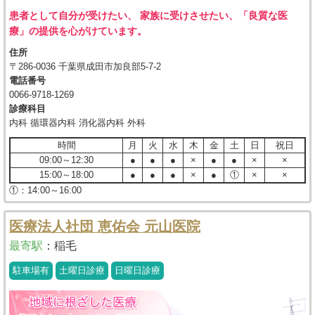
患者として自分が受けたい、 家族に受けさせたい、「良質な医
療」の提供を心がけています。
住所
〒286-0036 千葉県成田市加良部5-7-2
電話番号
0066-9718-1269
診療科目
内科 循環器内科 消化器内科 外科
時間
月
火
水
木
金
土
日
祝日
09:00～12:30
●
●
●
×
●
●
×
×
15:00～18:00
●
●
●
×
●
①
×
×
①：14:00～16:00
医療法人社団 恵佑会 元山医院
最寄駅
：
稲毛
駐車場有
土曜日診療
日曜日診療