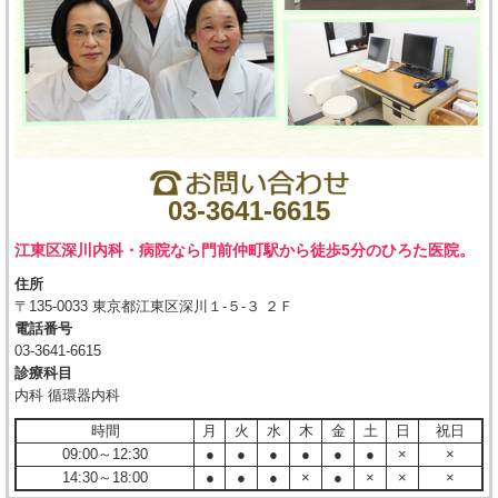
03-3641-6615
江東区深川内科・病院なら門前仲町駅から徒歩5分のひろた医院。
住所
〒135-0033 東京都江東区深川１-５-３ ２Ｆ
電話番号
03-3641-6615
診療科目
内科 循環器内科
時間
月
火
水
木
金
土
日
祝日
09:00～12:30
●
●
●
●
●
●
×
×
14:30～18:00
●
●
●
×
●
×
×
×