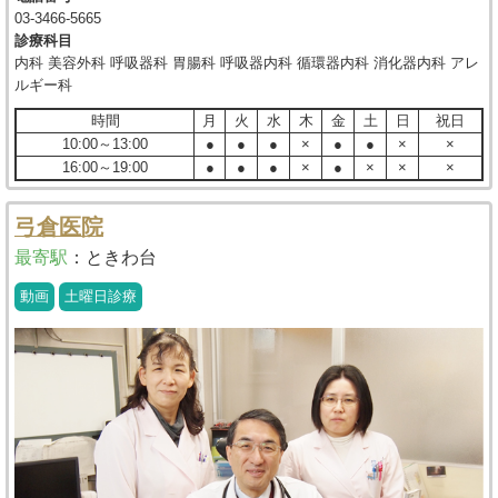
03-3466-5665
診療科目
内科 美容外科 呼吸器科 胃腸科 呼吸器内科 循環器内科 消化器内科 アレ
ルギー科
時間
月
火
水
木
金
土
日
祝日
10:00～13:00
●
●
●
×
●
●
×
×
16:00～19:00
●
●
●
×
●
×
×
×
弓倉医院
最寄駅
：
ときわ台
動画
土曜日診療