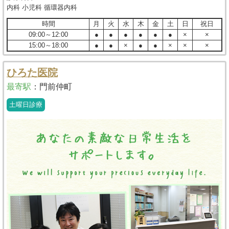
内科 小児科 循環器内科
時間
月
火
水
木
金
土
日
祝日
09:00～12:00
●
●
●
●
●
●
×
×
15:00～18:00
●
●
×
●
●
×
×
×
ひろた医院
最寄駅
：
門前仲町
土曜日診療