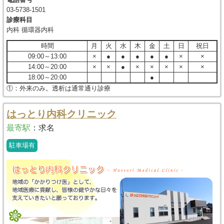
03-5738-1501
診療科目
内科 循環器内科
時間
月
火
水
木
金
土
日
祝日
09:00～13:00
×
●
●
●
●
●
×
×
14:00～20:00
×
×
●
×
×
×
×
×
18:00～20:00
●
①：外来のみ。透析は通常通り診療
はっとり内科クリニック
最寄駅
：
求名
駐車場有