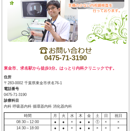
0475-71-3190
東金市、求名駅から徒歩3分。はっとり内科クリニックです。
住所
〒283-0002 千葉県東金市求名76-1
電話番号
0475-71-3190
診療科目
内科 呼吸器内科 循環器内科 消化器内科
時間
月
火
水
木
金
土
日
祝日
08:30～12:00
●
●
×
●
●
①
×
×
14:30～18:00
●
●
×
●
●
×
×
×