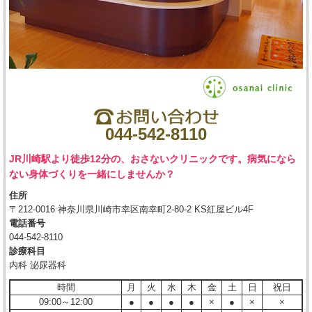
044-542-8110
JR川崎駅より徒歩12分の、おさないクリニックです。病気になら
ない身体づくりを一緒にしませんか？
住所
〒212-0016 神奈川県川崎市幸区南幸町2-80-2 KS紅屋ビル4F
電話番号
044-542-8110
診療科目
内科 泌尿器科
時間
月
火
水
木
金
土
日
祝日
09:00～12:00
●
●
●
●
×
●
×
×