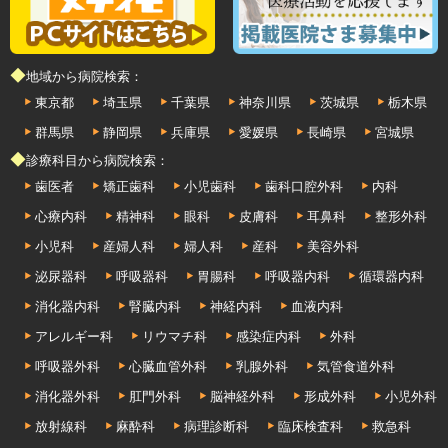
◆地域から病院検索：
東京都
埼玉県
千葉県
神奈川県
茨城県
栃木県
群馬県
静岡県
兵庫県
愛媛県
長崎県
宮城県
◆診療科目から病院検索：
歯医者
矯正歯科
小児歯科
歯科口腔外科
内科
心療内科
精神科
眼科
皮膚科
耳鼻科
整形外科
小児科
産婦人科
婦人科
産科
美容外科
泌尿器科
呼吸器科
胃腸科
呼吸器内科
循環器内科
消化器内科
腎臓内科
神経内科
血液内科
アレルギー科
リウマチ科
感染症内科
外科
呼吸器外科
心臓血管外科
乳腺外科
気管食道外科
消化器外科
肛門外科
脳神経外科
形成外科
小児外科
放射線科
麻酔科
病理診断科
臨床検査科
救急科