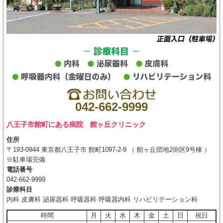
042-662-9999
八王子市館町にある病院 館ヶ丘クリニック
住所
〒193-0944 東京都八王子市 館町1097‐2‐9 （ 館ヶ丘団地2街区9号棟 ）
※駐車場完備
電話番号
042-662-9999
診療科目
内科 皮膚科 泌尿器科 呼吸器科 呼吸器内科 リハビリテーション科
時間
月
火
水
木
金
土
日
祝日