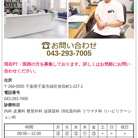
043-293-7005
現在PT・医師の方を募集しております。詳しくはお気軽にお問い
合わせください。
住所
〒266-0005 千葉県千葉市緑区誉田町1-227-1
電話番号
043-293-7005
診療科目
内科 皮膚科 整形外科 泌尿器科 消化器内科 リウマチ科 リハビリテーシ
ョン科
時間
月
火
水
木
金
土
日
祝日
09:00～12:00
③
②
③
①
③
×
×
×