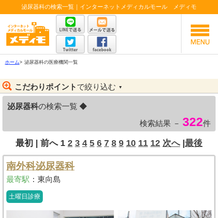
泌尿器科の検索一覧｜インターネットメディカルモール メディモ
ホーム
>
泌尿器科の医療機関一覧
こだわりポイント
で絞り込む
▼
泌尿器科
の検索一覧 ◆
322
検索結果 －
件
最初 |
前へ
1
2
3
4
5
6
7
8
9
10
11
12
次へ
|
最後
南外科泌尿器科
最寄駅
：
東向島
土曜日診療