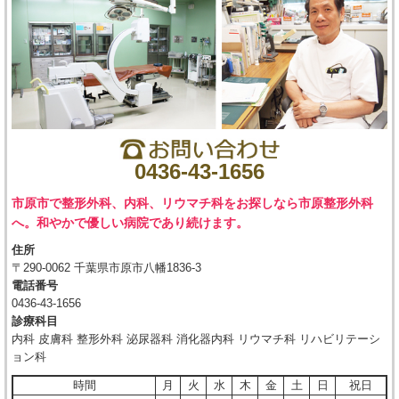
0436-43-1656
市原市で整形外科、内科、リウマチ科をお探しなら市原整形外科
へ。和やかで優しい病院であり続けます。
住所
〒290-0062 千葉県市原市八幡1836-3
電話番号
0436-43-1656
診療科目
内科 皮膚科 整形外科 泌尿器科 消化器内科 リウマチ科 リハビリテーシ
ョン科
時間
月
火
水
木
金
土
日
祝日