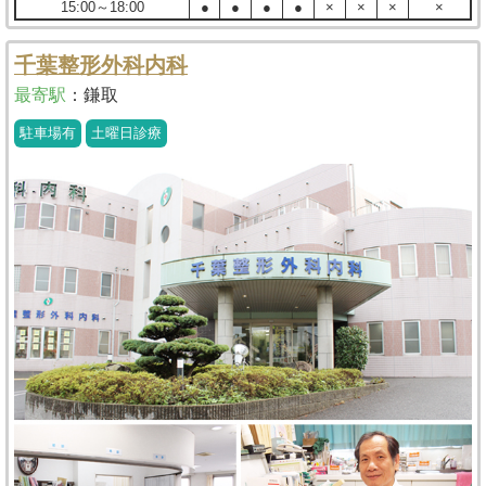
15:00～18:00
●
●
●
●
×
×
×
×
千葉整形外科内科
最寄駅
：
鎌取
駐車場有
土曜日診療