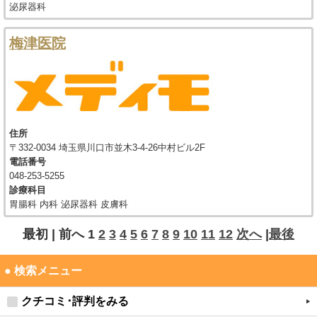
泌尿器科
梅津医院
住所
〒332-0034 埼玉県川口市並木3-4-26中村ビル2F
電話番号
048-253-5255
診療科目
胃腸科 内科 泌尿器科 皮膚科
最初 |
前へ
1
2
3
4
5
6
7
8
9
10
11
12
次へ
|
最後
● 検索メニュー
クチコミ･評判をみる