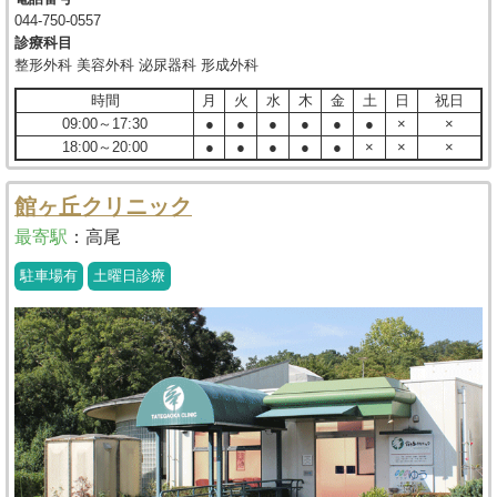
044-750-0557
診療科目
整形外科 美容外科 泌尿器科 形成外科
時間
月
火
水
木
金
土
日
祝日
09:00～17:30
●
●
●
●
●
●
×
×
18:00～20:00
●
●
●
●
●
×
×
×
館ヶ丘クリニック
最寄駅
：
高尾
駐車場有
土曜日診療