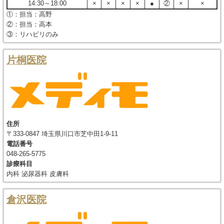
14:30～18:00
×
×
×
×
●
②
×
×
①：担当：高野
②：担当：高本
③：リハビリのみ
片桐医院
住所
〒333-0847 埼玉県川口市芝中田1-9-11
電話番号
048-265-5775
診療科目
内科 泌尿器科 皮膚科
倉沢医院