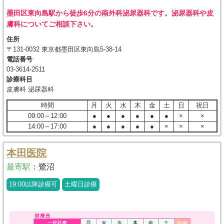
墨田区東向島駅から徒歩6分の南外科泌尿器科です。泌尿器科や皮
膚科についてご相談下さい。
住所
〒131-0032 東京都墨田区東向島5-38-14
電話番号
03-3614-2511
診療科目
皮膚科 泌尿器科
時間
月
火
水
木
金
土
日
祝日
09:00～12:00
●
●
●
●
●
●
×
×
14:00～17:00
●
●
●
●
●
×
×
×
本田医院
最寄駅
：
鷺沼
19:00以降診療可
土曜日診療