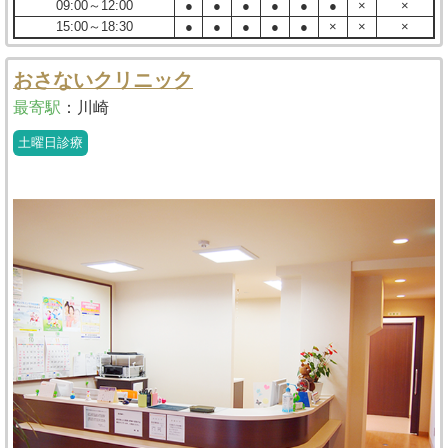
09:00～12:00
●
●
●
●
●
●
×
×
15:00～18:30
●
●
●
●
●
×
×
×
おさないクリニック
最寄駅
：
川崎
土曜日診療