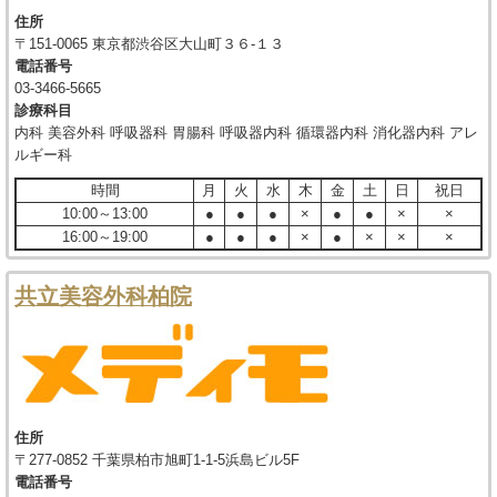
住所
〒151-0065 東京都渋谷区大山町３６-１３
電話番号
03-3466-5665
診療科目
内科 美容外科 呼吸器科 胃腸科 呼吸器内科 循環器内科 消化器内科 アレ
ルギー科
時間
月
火
水
木
金
土
日
祝日
10:00～13:00
●
●
●
×
●
●
×
×
16:00～19:00
●
●
●
×
●
×
×
×
共立美容外科柏院
住所
〒277-0852 千葉県柏市旭町1-1-5浜島ビル5F
電話番号