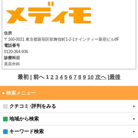
住所
〒160-0021 東京都新宿区歌舞伎町1-2-1ナインティー新宿ビル8F
電話番号
0120-364-936
診療科目
美容外科
最初 |
前へ
1
2
3
4
5
6
7
8
9
10
次へ
|
最後
● 検索メニュー
クチコミ･評判をみる
地域から検索
キーワード検索