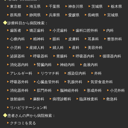
東京都
埼玉県
千葉県
神奈川県
茨城県
栃木県
群馬県
静岡県
兵庫県
愛媛県
長崎県
宮城県
◆診療科目から病院検索：
歯医者
矯正歯科
小児歯科
歯科口腔外科
内科
心療内科
精神科
眼科
皮膚科
耳鼻科
整形外科
小児科
産婦人科
婦人科
産科
美容外科
泌尿器科
呼吸器科
胃腸科
呼吸器内科
循環器内科
消化器内科
腎臓内科
神経内科
血液内科
アレルギー科
リウマチ科
感染症内科
外科
呼吸器外科
心臓血管外科
乳腺外科
気管食道外科
消化器外科
肛門外科
脳神経外科
形成外科
小児外科
放射線科
麻酔科
病理診断科
臨床検査科
救急科
リハビリテーション科
◆患者さんの声から病院検索：
クチコミを見る