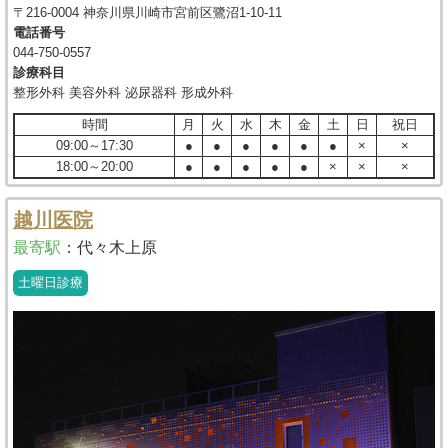
〒216-0004 神奈川県川崎市宮前区鷺沼1-10-11
電話番号
044-750-0557
診療科目
整形外科 美容外科 泌尿器科 形成外科
時間
月
火
水
木
金
土
日
祝日
09:00～17:30
●
●
●
●
●
●
×
×
18:00～20:00
●
●
●
●
●
×
×
×
越川医院
最寄駅
：
代々木上原
土曜日診療