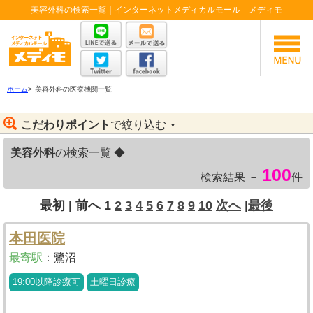
美容外科の検索一覧｜インターネットメディカルモール メディモ
ホーム
>
美容外科の医療機関一覧
こだわりポイント
で絞り込む
▼
美容外科
の検索一覧 ◆
100
検索結果 －
件
最初 |
前へ
1
2
3
4
5
6
7
8
9
10
次へ
|
最後
本田医院
最寄駅
：
鷺沼
19:00以降診療可
土曜日診療