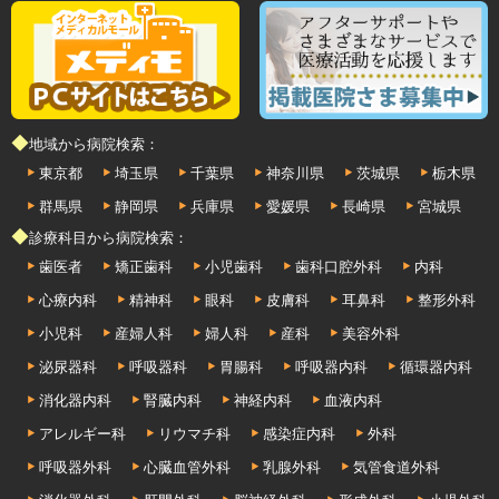
◆地域から病院検索：
東京都
埼玉県
千葉県
神奈川県
茨城県
栃木県
群馬県
静岡県
兵庫県
愛媛県
長崎県
宮城県
◆診療科目から病院検索：
歯医者
矯正歯科
小児歯科
歯科口腔外科
内科
心療内科
精神科
眼科
皮膚科
耳鼻科
整形外科
小児科
産婦人科
婦人科
産科
美容外科
泌尿器科
呼吸器科
胃腸科
呼吸器内科
循環器内科
消化器内科
腎臓内科
神経内科
血液内科
アレルギー科
リウマチ科
感染症内科
外科
呼吸器外科
心臓血管外科
乳腺外科
気管食道外科