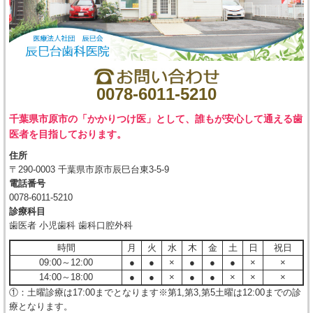
0078-6011-5210
千葉県市原市の「かかりつけ医」として、誰もが安心して通える歯
医者を目指しております。
住所
〒290-0003 千葉県市原市辰巳台東3-5-9
電話番号
0078-6011-5210
診療科目
歯医者 小児歯科 歯科口腔外科
時間
月
火
水
木
金
土
日
祝日
09:00～12:00
●
●
×
●
●
●
×
×
14:00～18:00
●
●
×
●
●
×
×
×
①：土曜診療は17:00までとなります※第1,第3,第5土曜は12:00までの診
療となります。