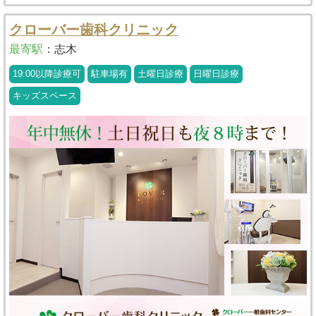
クローバー歯科クリニック
最寄駅
：
志木
19:00以降診療可
駐車場有
土曜日診療
日曜日診療
キッズスペース