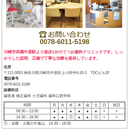
0078-6011-5198
川崎市武蔵中原駅より徒歩1分のてつお歯科クリニックです。しっ
かりした説明、正確で丁寧な治療を提供しています。
住所
〒211-0053 神奈川県川崎市中原区上小田中6-20-3 TDCビル2F
電話番号
0078-6011-5198
診療科目
歯医者 矯正歯科 小児歯科 歯科口腔外科
時間
月
火
水
木
金
土
日
祝日
09:30～13:00
●
●
●
●
●
●
×
×
14:30～19:30
●
●
①
●
●
①
×
×
①：水曜・土曜の午後は、14:30～18:00