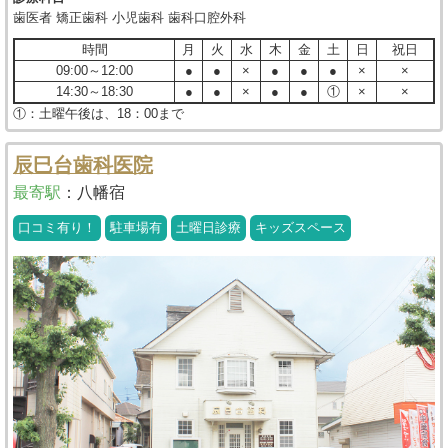
歯医者 矯正歯科 小児歯科 歯科口腔外科
時間
月
火
水
木
金
土
日
祝日
09:00～12:00
●
●
×
●
●
●
×
×
14:30～18:30
●
●
×
●
●
①
×
×
①：土曜午後は、18：00まで
辰巳台歯科医院
最寄駅
：
八幡宿
口コミ有り！
駐車場有
土曜日診療
キッズスペース