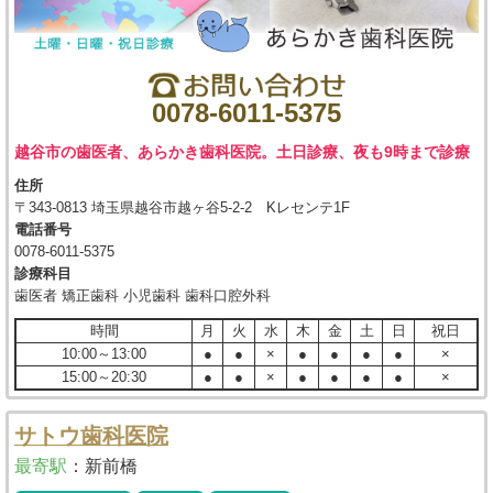
0078-6011-5375
越谷市の歯医者、あらかき歯科医院。土日診療、夜も9時まで診療
住所
〒343-0813 埼玉県越谷市越ヶ谷5-2-2 Kレセンテ1F
電話番号
0078-6011-5375
診療科目
歯医者 矯正歯科 小児歯科 歯科口腔外科
時間
月
火
水
木
金
土
日
祝日
10:00～13:00
●
●
×
●
●
●
●
×
15:00～20:30
●
●
×
●
●
●
●
×
サトウ歯科医院
最寄駅
：
新前橋