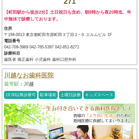
271
【町田駅から徒歩2分】土日祝日も含め、朝9時から夜20時迄、年
中無休で診療しております。
住所
〒194-0013 東京都町田市原町田３丁目２−９ エルムビル 1F
電話番号
042-709-3969 042-785-5397 042-851-8271
診療科目
歯医者 矯正歯科 小児歯科 歯科口腔外科
川越なお歯科医院
最寄駅
：
川越
19:00以降診療可
駐車場有
土曜日診療
キッズスペース