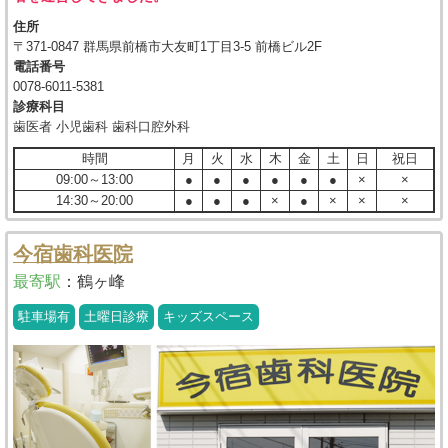
住所
〒371-0847 群馬県前橋市大友町1丁目3-5 前橋ビル2F
電話番号
0078-6011-5381
診療科目
歯医者 小児歯科 歯科口腔外科
時間
月
火
水
木
金
土
日
祝日
09:00～13:00
●
●
●
●
●
●
×
×
14:30～20:00
●
●
●
×
●
×
×
×
今宿歯科医院
最寄駅
：
鶴ヶ峰
駐車場有
土曜日診療
キッズスペース