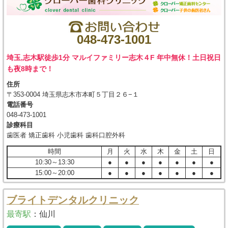
048-473-1001
埼玉,志木駅徒歩1分 マルイファミリー志木４F 年中無休！土日祝日
も夜8時まで！
住所
〒353-0004 埼玉県志木市本町５丁目２６−１
電話番号
048-473-1001
診療科目
歯医者 矯正歯科 小児歯科 歯科口腔外科
時間
月
火
水
木
金
土
日
10:30～13:30
●
●
●
●
●
●
●
15:00～20:00
●
●
●
●
●
●
●
ブライトデンタルクリニック
最寄駅
：
仙川