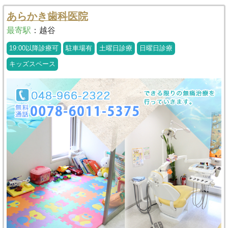
あらかき歯科医院
最寄駅
：
越谷
19:00以降診療可
駐車場有
土曜日診療
日曜日診療
キッズスペース