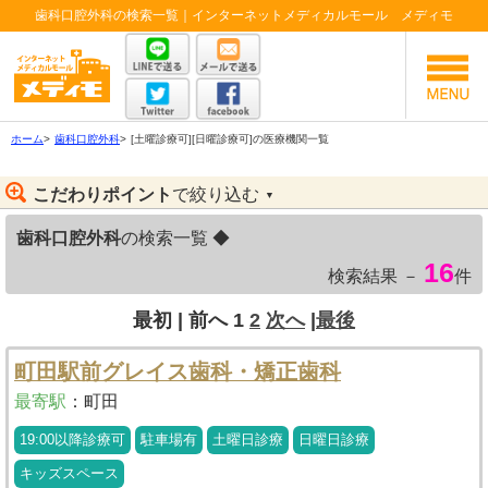
歯科口腔外科の検索一覧｜インターネットメディカルモール メディモ
ホーム
>
歯科口腔外科
>
[土曜診療可][日曜診療可]の医療機関一覧
こだわりポイント
で絞り込む
▼
歯科口腔外科
の検索一覧 ◆
16
検索結果 －
件
最初 |
前へ
1
2
次へ
|
最後
町田駅前グレイス歯科・矯正歯科
最寄駅
：
町田
19:00以降診療可
駐車場有
土曜日診療
日曜日診療
キッズスペース