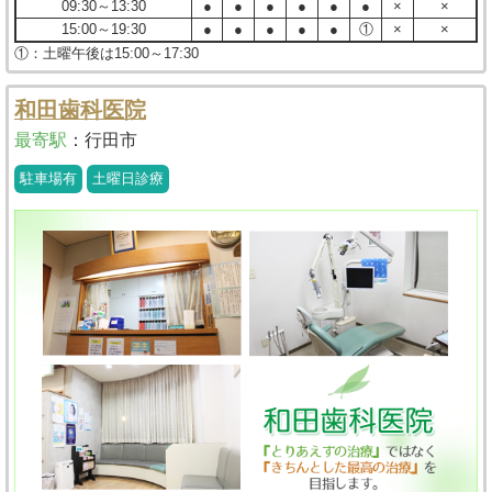
09:30～13:30
●
●
●
●
●
●
×
×
15:00～19:30
●
●
●
●
●
①
×
×
①：土曜午後は15:00～17:30
和田歯科医院
最寄駅
：
行田市
駐車場有
土曜日診療