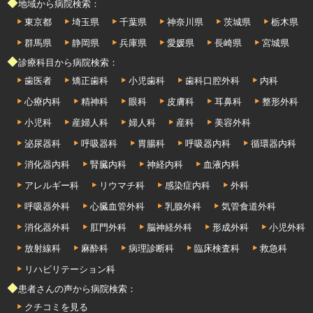
◆地域から病院検索：
東京都
埼玉県
千葉県
神奈川県
茨城県
栃木県
群馬県
静岡県
兵庫県
愛媛県
長崎県
宮城県
◆診療科目から病院検索：
歯医者
矯正歯科
小児歯科
歯科口腔外科
内科
心療内科
精神科
眼科
皮膚科
耳鼻科
整形外科
小児科
産婦人科
婦人科
産科
美容外科
泌尿器科
呼吸器科
胃腸科
呼吸器内科
循環器内科
消化器内科
腎臓内科
神経内科
血液内科
アレルギー科
リウマチ科
感染症内科
外科
呼吸器外科
心臓血管外科
乳腺外科
気管食道外科
消化器外科
肛門外科
脳神経外科
形成外科
小児外科
放射線科
麻酔科
病理診断科
臨床検査科
救急科
リハビリテーション科
◆患者さんの声から病院検索：
クチコミを見る