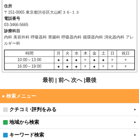
住所
〒151-0065 東京都渋谷区大山町３６-１３
電話番号
03-3466-5665
診療科目
内科 美容外科 呼吸器科 胃腸科 呼吸器内科 循環器内科 消化器内科 アレ
ルギー科
時間
月
火
水
木
金
土
日
祝日
10:00～13:00
●
●
●
×
●
●
×
×
16:00～19:00
●
●
●
×
●
×
×
×
最初 |
前へ
次へ
|最後
● 検索メニュー
クチコミ･評判をみる
地域から検索
キーワード検索