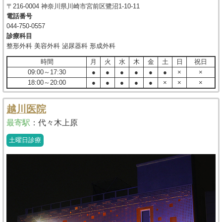
〒216-0004 神奈川県川崎市宮前区鷺沼1-10-11
電話番号
044-750-0557
診療科目
整形外科 美容外科 泌尿器科 形成外科
時間
月
火
水
木
金
土
日
祝日
09:00～17:30
●
●
●
●
●
●
×
×
18:00～20:00
●
●
●
●
●
×
×
×
越川医院
最寄駅
：
代々木上原
土曜日診療