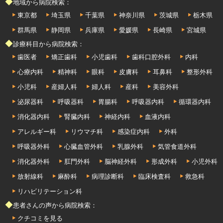
◆地域から病院検索：
東京都
埼玉県
千葉県
神奈川県
茨城県
栃木県
群馬県
静岡県
兵庫県
愛媛県
長崎県
宮城県
◆診療科目から病院検索：
歯医者
矯正歯科
小児歯科
歯科口腔外科
内科
心療内科
精神科
眼科
皮膚科
耳鼻科
整形外科
小児科
産婦人科
婦人科
産科
美容外科
泌尿器科
呼吸器科
胃腸科
呼吸器内科
循環器内科
消化器内科
腎臓内科
神経内科
血液内科
アレルギー科
リウマチ科
感染症内科
外科
呼吸器外科
心臓血管外科
乳腺外科
気管食道外科
消化器外科
肛門外科
脳神経外科
形成外科
小児外科
放射線科
麻酔科
病理診断科
臨床検査科
救急科
リハビリテーション科
◆患者さんの声から病院検索：
クチコミを見る