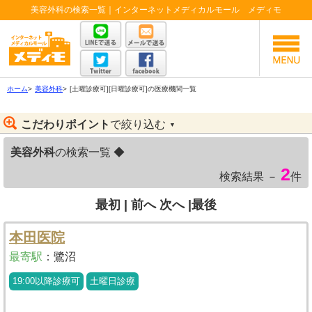
美容外科の検索一覧｜インターネットメディカルモール メディモ
ホーム
>
美容外科
>
[土曜診療可][日曜診療可]の医療機関一覧
こだわりポイント
で絞り込む
▼
美容外科
の検索一覧 ◆
2
検索結果 －
件
最初 |
前へ
次へ
|最後
本田医院
最寄駅
：
鷺沼
19:00以降診療可
土曜日診療