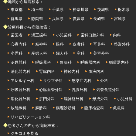
◆地域から病院検索：
東京都
埼玉県
千葉県
神奈川県
茨城県
栃木県
群馬県
静岡県
兵庫県
愛媛県
長崎県
宮城県
◆診療科目から病院検索：
歯医者
矯正歯科
小児歯科
歯科口腔外科
内科
心療内科
精神科
眼科
皮膚科
耳鼻科
整形外科
小児科
産婦人科
婦人科
産科
美容外科
泌尿器科
呼吸器科
胃腸科
呼吸器内科
循環器内科
消化器内科
腎臓内科
神経内科
血液内科
アレルギー科
リウマチ科
感染症内科
外科
呼吸器外科
心臓血管外科
乳腺外科
気管食道外科
消化器外科
肛門外科
脳神経外科
形成外科
小児外科
放射線科
麻酔科
病理診断科
臨床検査科
救急科
リハビリテーション科
◆患者さんの声から病院検索：
クチコミを見る