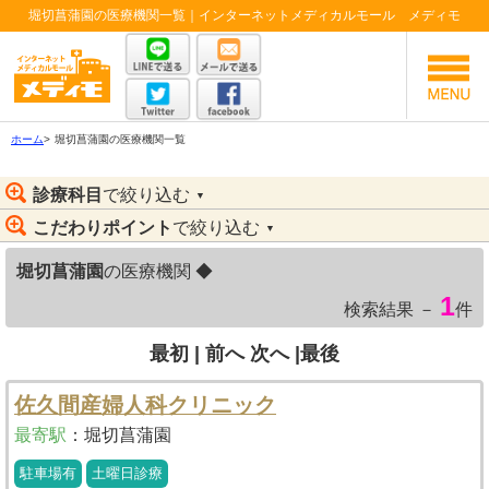
堀切菖蒲園の医療機関一覧｜インターネットメディカルモール メディモ
ホーム
>
堀切菖蒲園の医療機関一覧
診療科目
で絞り込む
▼
こだわりポイント
で絞り込む
▼
堀切菖蒲園
の医療機関 ◆
1
検索結果 －
件
最初 |
前へ
次へ
|最後
佐久間産婦人科クリニック
最寄駅
：
堀切菖蒲園
駐車場有
土曜日診療