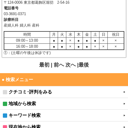
〒124-0006 東京都葛飾区堀切 2-54-16
電話番号
03-3691-0371
診療科目
産婦人科 婦人科 産科
時間
月
火
水
木
金
土
日
祝日
09:00～13:00
●
●
×
●
●
●
×
×
16:00～18:00
●
●
×
●
●
×
×
×
①：(土曜の午後は休診です)
最初 |
前へ
次へ
|最後
● 検索メニュー
クチコミ･評判をみる
地域から検索
キーワード検索
現在地から検索