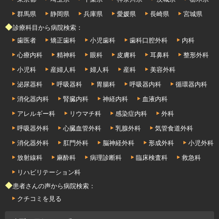
群馬県
静岡県
兵庫県
愛媛県
長崎県
宮城県
◆診療科目から病院検索：
歯医者
矯正歯科
小児歯科
歯科口腔外科
内科
心療内科
精神科
眼科
皮膚科
耳鼻科
整形外科
小児科
産婦人科
婦人科
産科
美容外科
泌尿器科
呼吸器科
胃腸科
呼吸器内科
循環器内科
消化器内科
腎臓内科
神経内科
血液内科
アレルギー科
リウマチ科
感染症内科
外科
呼吸器外科
心臓血管外科
乳腺外科
気管食道外科
消化器外科
肛門外科
脳神経外科
形成外科
小児外科
放射線科
麻酔科
病理診断科
臨床検査科
救急科
リハビリテーション科
◆患者さんの声から病院検索：
クチコミを見る