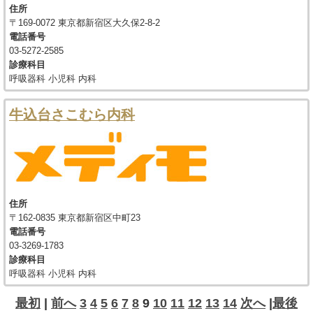
住所
〒169-0072 東京都新宿区大久保2-8-2
電話番号
03-5272-2585
診療科目
呼吸器科 小児科 内科
牛込台さこむら内科
住所
〒162-0835 東京都新宿区中町23
電話番号
03-3269-1783
診療科目
呼吸器科 小児科 内科
最初
|
前へ
3
4
5
6
7
8
9
10
11
12
13
14
次へ
|
最後