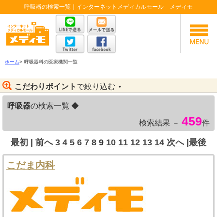
呼吸器の検索一覧｜インターネットメディカルモール メディモ
ホーム
>
呼吸器科の医療機関一覧
こだわりポイント
で絞り込む
▼
呼吸器
の検索一覧 ◆
459
検索結果 －
件
最初
|
前へ
3
4
5
6
7
8
9
10
11
12
13
14
次へ
|
最後
こだま内科