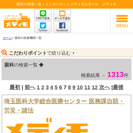
眼科の検索一覧｜インターネットメディカルモール メディモ
ホーム
>
眼科の医療機関一覧
こだわりポイント
で絞り込む
▼
眼科
の検索一覧 ◆
1313
検索結果 －
件
最初
|
前へ
1
2
3
4
5
6
7
8
9
10
11
12
次へ
|
最後
埼玉医科大学総合医療センター 医務課自賠・
労災・諸法