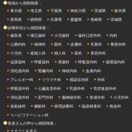
◆地域から病院検索：
東京都
埼玉県
千葉県
神奈川県
茨城県
栃木県
群馬県
静岡県
兵庫県
愛媛県
長崎県
宮城県
◆診療科目から病院検索：
歯医者
矯正歯科
小児歯科
歯科口腔外科
内科
心療内科
精神科
眼科
皮膚科
耳鼻科
整形外科
小児科
産婦人科
婦人科
産科
美容外科
泌尿器科
呼吸器科
胃腸科
呼吸器内科
循環器内科
消化器内科
腎臓内科
神経内科
血液内科
アレルギー科
リウマチ科
感染症内科
外科
呼吸器外科
心臓血管外科
乳腺外科
気管食道外科
消化器外科
肛門外科
脳神経外科
形成外科
小児外科
放射線科
麻酔科
病理診断科
臨床検査科
救急科
リハビリテーション科
◆患者さんの声から病院検索：
クチコミを見る