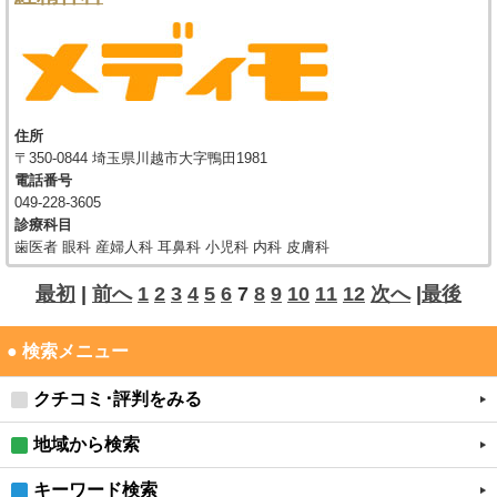
住所
〒350-0844 埼玉県川越市大字鴨田1981
電話番号
049-228-3605
診療科目
歯医者 眼科 産婦人科 耳鼻科 小児科 内科 皮膚科
最初
|
前へ
1
2
3
4
5
6
7
8
9
10
11
12
次へ
|
最後
● 検索メニュー
クチコミ･評判をみる
地域から検索
キーワード検索