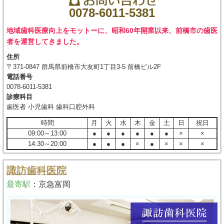
0078-6011-5381
地域歯科医療向上をモットーに、昭和60年開業以来、前橋市の歯医
者を運営してきました。
住所
〒371-0847 群馬県前橋市大友町1丁目3-5 前橋ビル2F
電話番号
0078-6011-5381
診療科目
歯医者 小児歯科 歯科口腔外科
時間
月
火
水
木
金
土
日
祝日
09:00～13:00
●
●
●
●
●
●
×
×
14:30～20:00
●
●
●
×
●
×
×
×
諏訪歯科医院
最寄駅
：
京急富岡