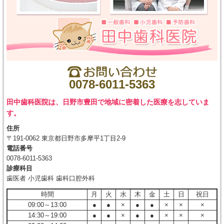
0078-6011-5363
田中歯科医院は、日野市豊田で地域に密着した医療を志していま
す。
住所
〒191-0062 東京都日野市多摩平1丁目2-9
電話番号
0078-6011-5363
診療科目
歯医者 小児歯科 歯科口腔外科
時間
月
火
水
木
金
土
日
祝日
09:00～13:00
●
●
×
●
●
×
×
×
14:30～19:00
●
●
×
●
●
×
×
×