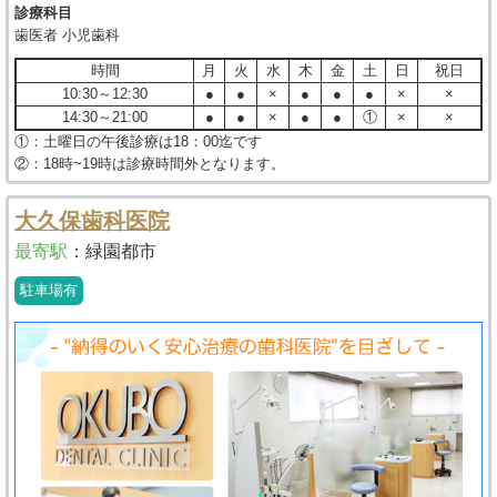
診療科目
歯医者 小児歯科
時間
月
火
水
木
金
土
日
祝日
10:30～12:30
●
●
×
●
●
●
×
×
14:30～21:00
●
●
×
●
●
①
×
×
①：土曜日の午後診療は18：00迄です
②：18時~19時は診療時間外となります。
大久保歯科医院
最寄駅
：
緑園都市
駐車場有