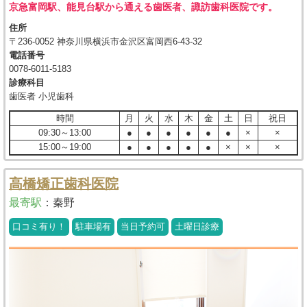
京急富岡駅、能見台駅から通える歯医者、諏訪歯科医院です。
住所
〒236-0052 神奈川県横浜市金沢区富岡西6-43-32
電話番号
0078-6011-5183
診療科目
歯医者 小児歯科
時間
月
火
水
木
金
土
日
祝日
09:30～13:00
●
●
●
●
●
●
×
×
15:00～19:00
●
●
●
●
●
×
×
×
高橋矯正歯科医院
最寄駅
：
秦野
口コミ有り！
駐車場有
当日予約可
土曜日診療