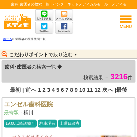
歯科･歯医者の検索一覧｜インターネットメディカルモール メディモ
ホーム
>
歯医者の医療機関一覧
こだわりポイント
で絞り込む
▼
歯科･歯医者
の検索一覧 ◆
3216
検索結果 －
件
最初
|
前へ
1
2
3
4
5
6
7
8
9
10
11
12
次へ
|
最後
エンゼル歯科医院
最寄駅
：
桶川
19:00以降診療可
駐車場有
土曜日診療