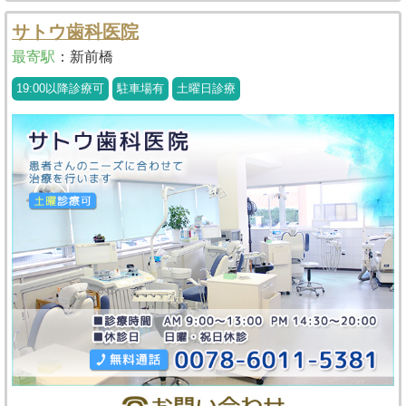
サトウ歯科医院
最寄駅
：
新前橋
19:00以降診療可
駐車場有
土曜日診療