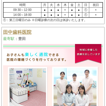
時間
月
火
水
木
金
土
日
祝日
09:30～12:00
●
●
●
×
●
●
①
×
14:00～18:00
●
●
●
×
●
●
①
×
①：第三日曜日のみ ※日曜診療の次の日は休診いたします。
田中歯科医院
最寄駅
：
豊田