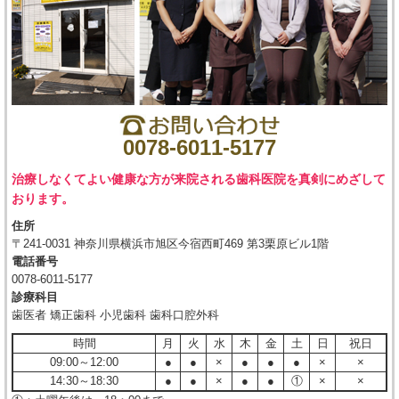
0078-6011-5177
治療しなくてよい健康な方が来院される歯科医院を真剣にめざして
おります。
住所
〒241-0031 神奈川県横浜市旭区今宿西町469 第3栗原ビル1階
電話番号
0078-6011-5177
診療科目
歯医者 矯正歯科 小児歯科 歯科口腔外科
時間
月
火
水
木
金
土
日
祝日
09:00～12:00
●
●
×
●
●
●
×
×
14:30～18:30
●
●
×
●
●
①
×
×