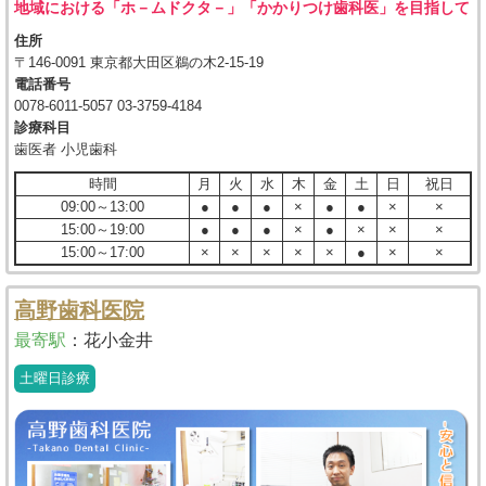
地域における「ホ－ムドクタ－」「かかりつけ歯科医」を目指して
住所
〒146-0091 東京都大田区鵜の木2-15-19
電話番号
0078-6011-5057 03-3759-4184
診療科目
歯医者 小児歯科
時間
月
火
水
木
金
土
日
祝日
09:00～13:00
●
●
●
×
●
●
×
×
15:00～19:00
●
●
●
×
●
×
×
×
15:00～17:00
×
×
×
×
×
●
×
×
高野歯科医院
最寄駅
：
花小金井
土曜日診療