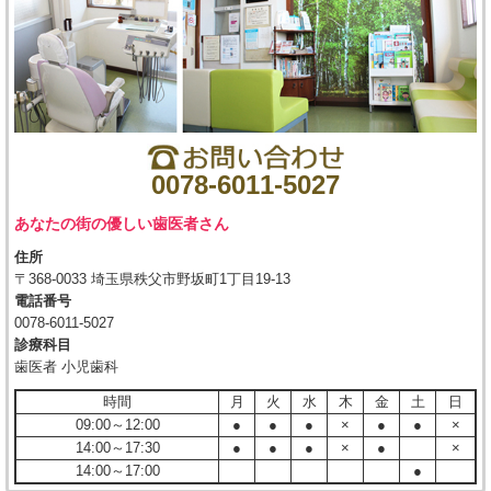
0078-6011-5027
あなたの街の優しい歯医者さん
住所
〒368-0033 埼玉県秩父市野坂町1丁目19-13
電話番号
0078-6011-5027
診療科目
歯医者 小児歯科
時間
月
火
水
木
金
土
日
09:00～12:00
●
●
●
×
●
●
×
14:00～17:30
●
●
●
×
●
×
14:00～17:00
●