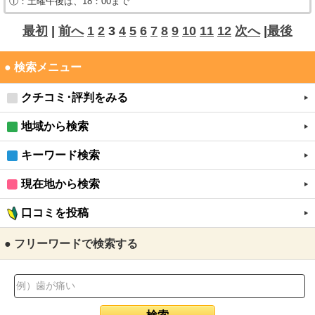
①：土曜午後は、18：00まで
最初
|
前へ
1
2
3
4
5
6
7
8
9
10
11
12
次へ
|
最後
● 検索メニュー
クチコミ･評判をみる
地域から検索
キーワード検索
現在地から検索
口コミを投稿
● フリーワードで検索する