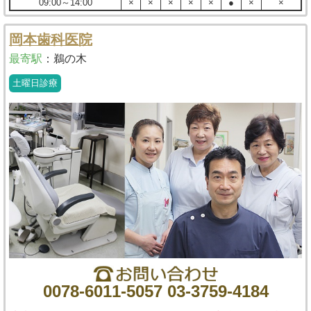
09:00～14:00
×
×
×
×
×
●
×
×
岡本歯科医院
最寄駅
：
鵜の木
土曜日診療
0078-6011-5057 03-3759-4184