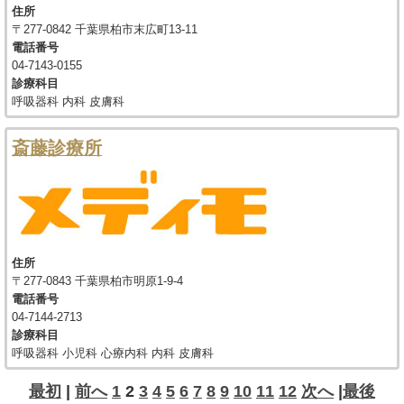
住所
〒277-0842 千葉県柏市末広町13-11
電話番号
04-7143-0155
診療科目
呼吸器科 内科 皮膚科
斎藤診療所
住所
〒277-0843 千葉県柏市明原1-9-4
電話番号
04-7144-2713
診療科目
呼吸器科 小児科 心療内科 内科 皮膚科
最初
|
前へ
1
2
3
4
5
6
7
8
9
10
11
12
次へ
|
最後