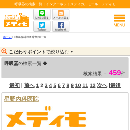
呼吸器の検索一覧｜インターネットメディカルモール メディモ
ホーム
>
呼吸器科の医療機関一覧
こだわりポイント
で絞り込む
▼
呼吸器
の検索一覧 ◆
459
検索結果 －
件
最初
|
前へ
1
2
3
4
5
6
7
8
9
10
11
12
次へ
|
最後
星野内科医院