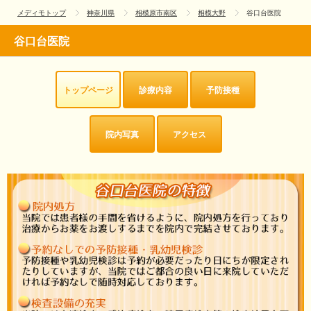
メディモトップ
神奈川県
相模原市南区
相模大野
谷口台医院
谷口台医院
トップページ
診療内容
予防接種
院内写真
アクセス